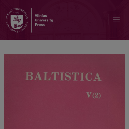
Dėl <i>wisesi tur ischpažinti</i>