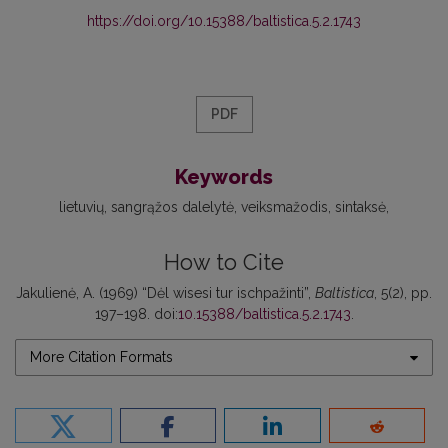
https://doi.org/10.15388/baltistica.5.2.1743
PDF
Keywords
lietuvių
sangrąžos dalelytė
veiksmažodis
sintaksė
How to Cite
Jakulienė, A. (1969) “Dėl wisesi tur ischpažinti”,
Baltistica
, 5(2), pp.
197–198. doi:
10.15388/baltistica.5.2.1743
.
More Citation Formats