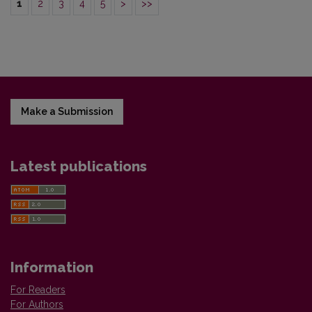
1
2
3
4
5
>
>>
Make a Submission
Latest publications
Information
For Readers
For Authors