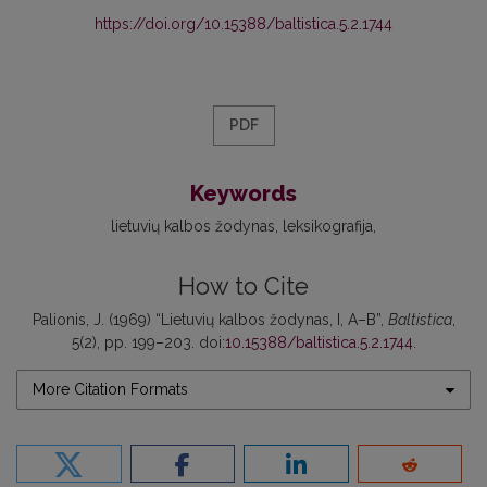
https://doi.org/10.15388/baltistica.5.2.1744
PDF
Keywords
lietuvių kalbos žodynas
leksikografija
How to Cite
Palionis, J. (1969) “Lietuvių kalbos žodynas, I, A–B”,
Baltistica
,
5(2), pp. 199–203. doi:
10.15388/baltistica.5.2.1744
.
More Citation Formats