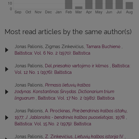
Most read articles by the same author(s)
Jonas Palionis, Zigmas Zinkevičius,
Tamara Buchienė
,
Baltistica: Vol. 6 No. 2 (1970): Baltistica
Jonas Palionis,
Dėl
priesakio
vartojimo ir kilmės
,
Baltistica:
Vol. 12 No. 1 (1976): Baltistica
Jonas Palionis,
Pirmasis lietuvių kalbos
žodynas. Konstantinas Širvydas. Dictionarium trium
linguarum
,
Baltistica: Vol. 17 No. 2 (1981): Baltistica
Jonas Palionis,
A. Piročkinas,
Prie bendrinės kalbos ištakų
,
1977;
J. Jablonskis - bendrinės kalbos puoselėtojas
, 1978
,
Baltistica: Vol. 15 No. 2 (1979): Baltistica
Jonas Palionis,
Z. Zinkevičius,
Lietuvių kalbos istorija
IV
,