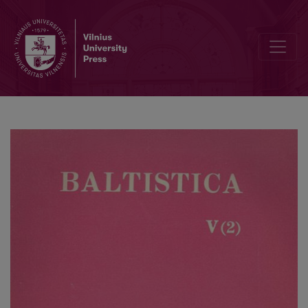
<i>Lietuvių kalbos žodynas</i>, I, A–B