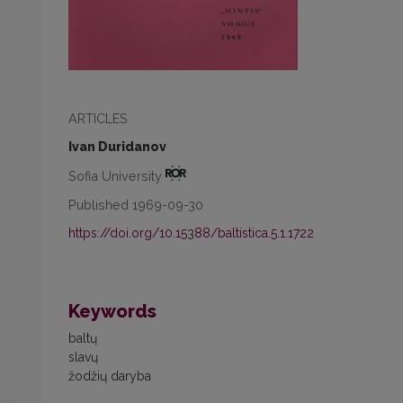
ARTICLES
Ivan Duridanov
Sofia University
Published 1969-09-30
https://doi.org/10.15388/baltistica.5.1.1722
Keywords
baltų
slavų
žodžių daryba