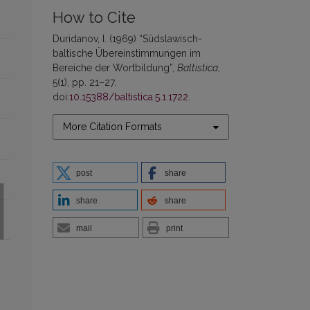
How to Cite
Duridanov, I. (1969) “Südslawisch-
baltische Übereinstimmungen im
Bereiche der Wortbildung”,
Baltistica
,
5(1), pp. 21–27.
doi:
10.15388/baltistica.5.1.1722
.
More Citation Formats
post
share
share
share
mail
print