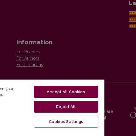
La
Information
For Readers
For Authors
For Librarians
 on your
Accept All Cookies
our
Reject All
Vilnius University Press platform and metadata are
distributed by
Creative Commons International
Cookies Settings
License
.