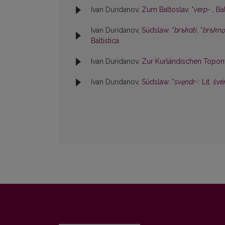
Ivan Duridanov,
Zum Baltoslav. *
verp-
,
Bal
Ivan Duridanov,
Südslaw. *
brъkati
, *
brъknǫ
Baltistica
Ivan Duridanov,
Zur Kurländischen Topo
Ivan Duridanov,
Südslaw. *
svęndr-
: Lit.
šve