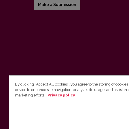
Make a Submission
By clicking “Accept All Cookies”, you agree to the storing of cookies
device to enhance site navigation, analyze site usage, and assist in 
Vilnius University Press
marketing efforts.
Privacy policy
Tel. +370 5 268 7184, E-mail:
info@leidykla.vu.lt
9 Saulėtekis av., LT10222 Vilnius
https://www.leidykla.vu.lt