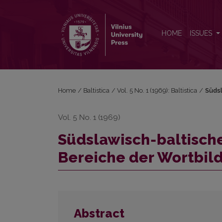
Südslawisch-baltische Übereinstimmungen im Ber
HOME
ISSUES
Home
/
Baltistica
/
Vol. 5 No. 1 (1969): Baltistica
/
Südsl
Vol. 5 No. 1 (1969)
Südslawisch-baltisc
Bereiche der Wortbil
Abstract