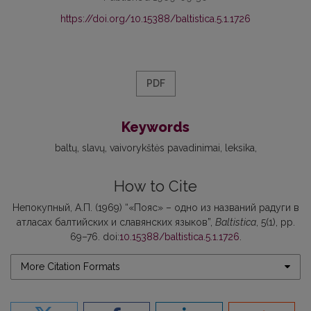
https://doi.org/10.15388/baltistica.5.1.1726
PDF
Keywords
baltų
slavų
vaivorykštės pavadinimai
leksika
How to Cite
Непокупный, А.П. (1969) “«Пояс» – одно из названий радуги в
атласах балтийских и славянских языков”,
Baltistica
, 5(1), pp.
69–76. doi:
10.15388/baltistica.5.1.1726
.
More Citation Formats