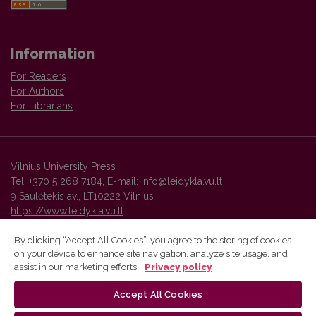
Information
For Readers
For Authors
For Librarians
Vilnius University Press
Tel. +370 5 268 7184, E-mail:
info@leidykla.vu.lt
9 Saulėtekis av., LT10222 Vilnius
https://www.leidykla.vu.lt
By clicking “Accept All Cookies”, you agree to the storing of cookies
on your device to enhance site navigation, analyze site usage, and
Vilnius University Press platform and metadata are distributed by
assist in our marketing efforts.
Privacy policy
Creative Commons International License
.
Accept All Cookies