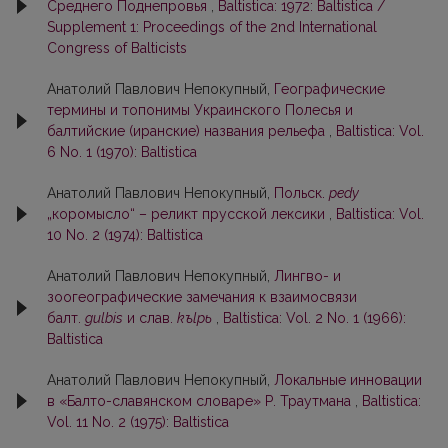
Среднего Поднепровья
,
Baltistica: 1972: Baltistica /
Supplement 1: Proceedings of the 2nd International
Congress of Balticists
Анатолий Павлович Непокупный,
Географические
термины и топонимы Украинского Полесья и
балтийские (иранские) названия рельефа
,
Baltistica: Vol.
6 No. 1 (1970): Baltistica
Анатолий Павлович Непокупный,
Польск.
pedy
„коромысло“ – реликт прусской лексики
,
Baltistica: Vol.
10 No. 2 (1974): Baltistica
Анатолий Павлович Непокупный,
Лингво- и
зоогеографические замечания к взаимосвязи
балт.
gulbis
и слав.
kъlpь
,
Baltistica: Vol. 2 No. 1 (1966):
Baltistica
Анатолий Павлович Непокупный,
Локальные инновации
в «Балто-славянском словаре» Р. Траутмана
,
Baltistica:
Vol. 11 No. 2 (1975): Baltistica