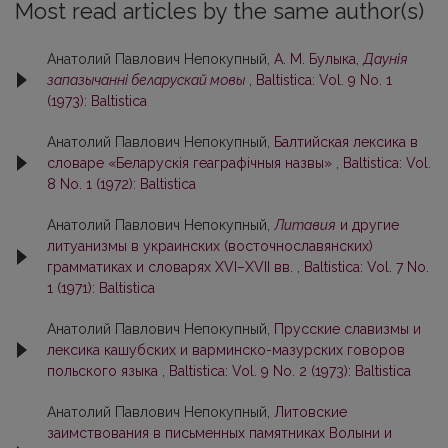
Most read articles by the same author(s)
Анатолий Павлович Непокупный,
А. М. Булыка,
Даунія
запазычанні беларускай мовы
,
Baltistica: Vol. 9 No. 1
(1973): Baltistica
Анатолий Павлович Непокупный,
Балтийская лексика в
словаре «Беларускія геаграфічныя назвы»
,
Baltistica: Vol.
8 No. 1 (1972): Baltistica
Анатолий Павлович Непокупный,
Литавия
и другие
литуанизмы в украинских (восточнославянских)
грамматиках и словарях XVI–XVII вв.
,
Baltistica: Vol. 7 No.
1 (1971): Baltistica
Анатолий Павлович Непокупный,
Прусские славизмы и
лексика кашубских и варминско-мазурских говоров
польского языка
,
Baltistica: Vol. 9 No. 2 (1973): Baltistica
Анатолий Павлович Непокупный,
Литовские
заимствования в письменных памятниках Волыни и