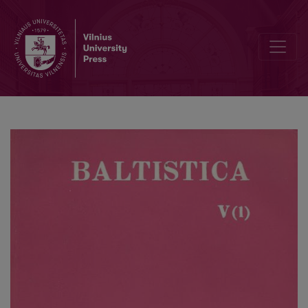
«Пояс» – одно из названий радуги в атласах балтийских и слав