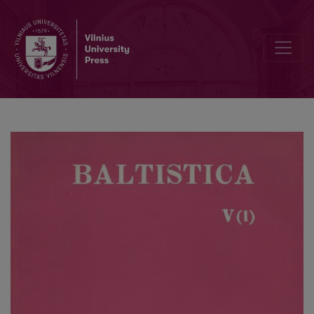
S. K. Chatterji, <i>Balts and Aryans</i>