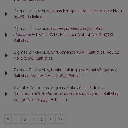
Zigmas Zinkevičius,
Jonas Kruopas
,
Baltistica: Vol. 12 No. 1
(1976): Baltistica
Zigmas Zinkevičius,
Lietuvių arealinės lingvistikos
klausimai
(= LKK, t. XVII)
,
Baltistica: Vol. 14 No. 2 (1978):
Baltistica
Zigmas Zinkevičius,
Smulkmenos XXVI
,
Baltistica: Vol. 12
No. 1 (1976): Baltistica
Zigmas Zinkevičius,
Lenkų–jotvingių žodynėlis? (tęsinys)
,
Baltistica: Vol. 21 No. 2 (1985): Baltistica
Vytautas Ambrazas, Zigmas Zinkevičius,
Pietro U.
Dini,
L'inno di S. Ambrogio di Martynas Mažvydas
,
Baltistica:
Vol. 30 No. 1 (1995): Baltictica
1
2
3
4
5
>
>>