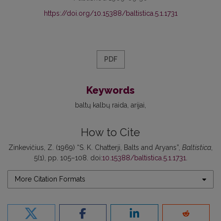
https://doi.org/10.15388/baltistica.5.1.1731
PDF
Keywords
baltų kalbų raida
arijai
How to Cite
Zinkevičius, Z. (1969) “S. K. Chatterji, Balts and Aryans”,
Baltistica
,
5(1), pp. 105–108. doi:
10.15388/baltistica.5.1.1731
.
More Citation Formats