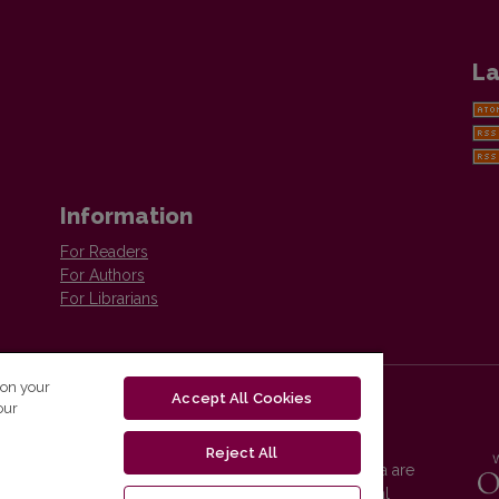
La
Information
For Readers
For Authors
For Librarians
 on your
Accept All Cookies
our
Reject All
Vilnius University Press platform and metadata are
distributed by
Creative Commons International