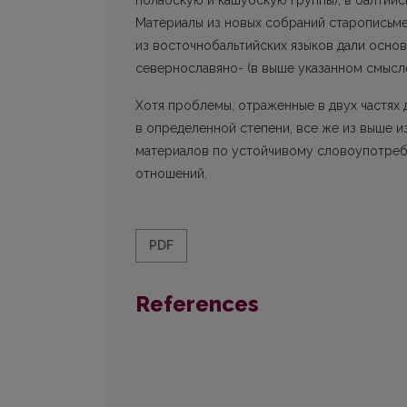
полабскую и кашубскую группы), в балтийс
Материалы из новых собраний старописьмен
из восточнобальтийских языков дали осно
севернославяно- (в выше указанном смысле
Хотя проблемы, отраженные в двух частях 
в определенной степени, все же из выше 
материалов по устойчивому словоупотреб
отношений.
PDF
References