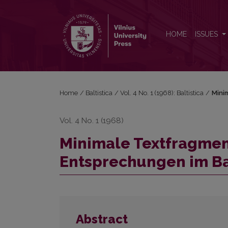
Minimale Textfragmente im Slawischen und ihre En
HOME
ISSUES
Home
/
Baltistica
/
Vol. 4 No. 1 (1968): Baltistica
/
Mini
Vol. 4 No. 1 (1968)
Minimale Textfragmen
Entsprechungen im Ba
Abstract