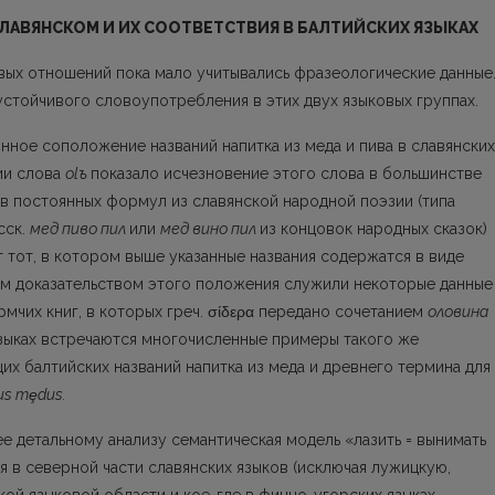
ЛАВЯНСКОМ И ИХ СООТВЕТСТВИЯ В БАЛТИЙСКИХ ЯЗЫКАХ
вых отношений пока мало учитывались фразеологические данные.
устойчивого словоупотребления в этих двух языковых группах.
нное соположение названий напитка из меда и пива в славянских
ии слова
оlъ
пока­зало исчезновение этого слова в большинстве
ов постоянных формул из славянской народной поэзии (типа
сск.
мед пиво пил
или
мед вино пил
из концовок народных сказок)
т тот, в котором выше указанные названия содержатся в виде
м доказательством этого положения служили некоторые данные
мчих книг, в которых греч. σίδερα передано сочетанием
оловина
зыках встречаются многочисленные примеры такого же
х балтийских названий напитка из меда и древнего термина для
us m
ȩ
dus.
е детальному анализу семантическая модель «лазить = вынимать
я в северной части славянских языков (исключая лужицкую,