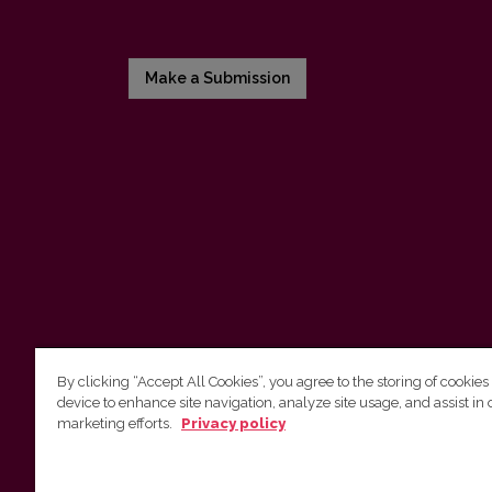
Make a Submission
By clicking “Accept All Cookies”, you agree to the storing of cookies
device to enhance site navigation, analyze site usage, and assist in 
Vilnius University Press
marketing efforts.
Privacy policy
Tel. +370 5 268 7184, E-mail:
info@leidykla.vu.lt
9 Saulėtekis av., LT10222 Vilnius