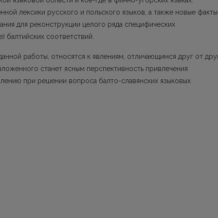
кой языковой области и кое-где в финно-угорских языках.
ной лексики русского и польского языков, а также новые факты
вания для реконструкции целого ряда специфических
) балтийских соответствий.
данной работы, относятся к явлениям, отличающимся друг от дру
изложенного станет ясным перспективность привлечения
лению при решении вопроса балто-славянских языковых