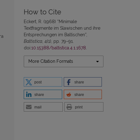
How to Cite
Eckert, R. (1968) “Minimale
Textfragmente im Slawischen und ihre
Entsprechungen im Baltischen”,
га
Baltistica
, 4(1), pp. 79–91.
doi:
10.15388/baltistica.4.1.1678
.
More Citation Formats
post
share
share
share
mail
print