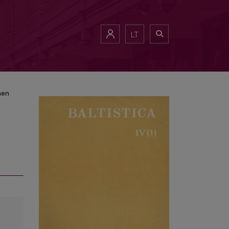
LT
hen