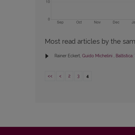
Most read articles by the sam
Rainer Eckert,
Guido Michelini
,
Baltistica:
<<
<
2
3
4