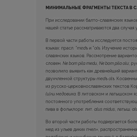
МИНИМАЛЬНЫЕ ФРАГМЕНТЫ ТЕКСТА В С
При исследовании балто-славянских языко
нашей статье рассматриваются два случая 
В первой части работы исследуется постоя
языках: прасл. *
теdъ
и *
оlъ.
Изучение истор
славянских языков. Рассмотрение вариант
словен.
Ne bот pila medu
,
Ne bom pila olu
; pу
позво­лило выявить как древнейший вариан
двухчленной структуры
теdъ оlъ.
Косвенны
из pусско-церковнославянских текстов Кор
(и)ли медовика.
В литовском и латышском я
постоянного употребления соответствующи
пива в фольклоре: лит.
alus midus
, латыш.
al
Во второй части работы подвергается боле
мед из ульев диких пчел», распространенна