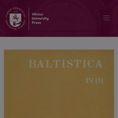
Dėl pr. <i>rapeno</i> „jauna kumelė“ kilmės