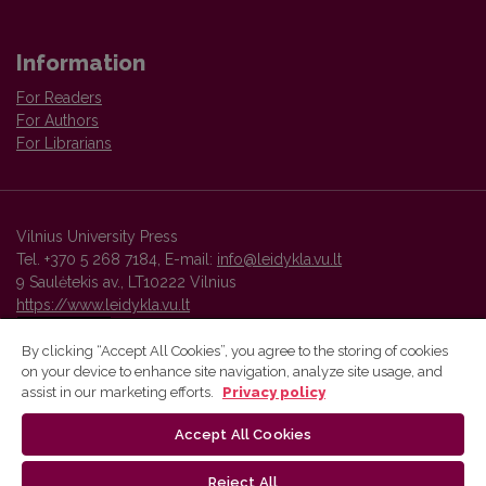
Information
For Readers
For Authors
For Librarians
Vilnius University Press
Tel. +370 5 268 7184, E-mail:
info@leidykla.vu.lt
9 Saulėtekis av., LT10222 Vilnius
https://www.leidykla.vu.lt
By clicking “Accept All Cookies”, you agree to the storing of cookies
on your device to enhance site navigation, analyze site usage, and
Vilnius University Press platform and metadata are distributed by
assist in our marketing efforts.
Privacy policy
Creative Commons International License
.
Accept All Cookies
Reject All