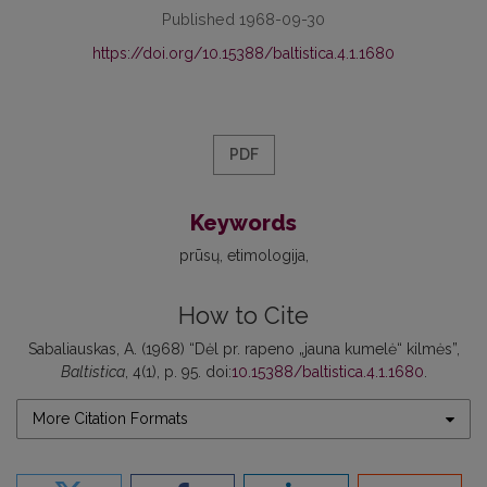
Published 1968-09-30
https://doi.org/10.15388/baltistica.4.1.1680
PDF
Keywords
prūsų
etimologija
How to Cite
Sabaliauskas, A. (1968) “Dėl pr. rapeno „jauna kumelė“ kilmės”,
Baltistica
, 4(1), p. 95. doi:
10.15388/baltistica.4.1.1680
.
More Citation Formats