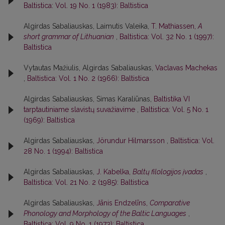
Baltistica: Vol. 19 No. 1 (1983): Baltistica
Algirdas Sabaliauskas, Laimutis Valeika,
T. Mathiassen,
A
short grammar of Lithuanian
,
Baltistica: Vol. 32 No. 1 (1997):
Baltistica
Vytautas Mažiulis, Algirdas Sabaliauskas,
Vaclavas Machekas
,
Baltistica: Vol. 1 No. 2 (1966): Baltistica
Algirdas Sabaliauskas, Simas Karaliūnas,
Baltistika VI
tarptautiniame slavistų suvažiavime
,
Baltistica: Vol. 5 No. 1
(1969): Baltistica
Algirdas Sabaliauskas,
Jörundur Hilmarsson
,
Baltistica: Vol.
28 No. 1 (1994): Baltistica
Algirdas Sabaliauskas,
J. Kabelka,
Baltų filologijos įvadas
,
Baltistica: Vol. 21 No. 2 (1985): Baltistica
Algirdas Sabaliauskas,
Jānis Endzelīns,
Comparative
Phonology and Morphology of the Baltic Languages
,
Baltistica: Vol. 9 No. 1 (1973): Baltistica