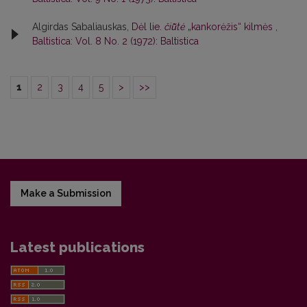
Algirdas Sabaliauskas,
Dėl lie.
čiū̃tė
„kankorėžis“ kilmės
,
Baltistica: Vol. 8 No. 2 (1972): Baltistica
1
2
3
4
5
>
>>
Make a Submission
Latest publications