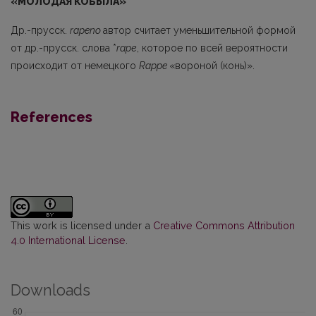
«МОЛОДАЯ КОБЫЛА
»
Др.-прусск.
rapeno
автор считает уменьшительной формой
от др.-прусск. слова *
rаре
, которое по всей вероятности
происходит от немецкого
Rappe
«вороной (конь)».
References
This work is licensed under a
Creative Commons Attribution
4.0 International License
.
Downloads