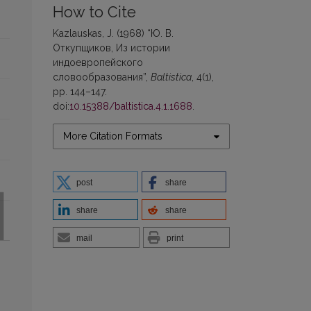
How to Cite
Kazlauskas, J. (1968) “Ю. В.
Откупщиков, Из истории
индоевропейского
словообразования”,
Baltistica
, 4(1),
pp. 144–147.
doi:
10.15388/baltistica.4.1.1688
.
More Citation Formats
post
share
share
share
mail
print