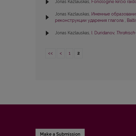
Jonas Kazlauskas,
Fonologinė kirčio raid
Jonas Kazlauskas,
Именные образования 
реконструкции ударения глагола
,
Balti
Jonas Kazlauskas,
I. Duridanov,
Thrakisch
<<
<
1
2
Make a Submission