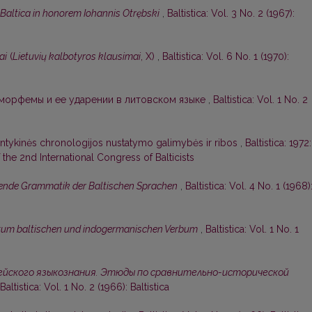
Baltica in honorem Iohannis Otrębski
,
Baltistica: Vol. 3 No. 2 (1967):
ai
(
Lietuvių kalbotyros klausimai
, X)
,
Baltistica: Vol. 6 No. 1 (1970):
морфемы и ее ударении в литовском языке
,
Baltistica: Vol. 1 No. 2
antykinės chronologijos nustatymo galimybės ir ribos
,
Baltistica: 1972:
the 2nd International Congress of Balticists
hende Grammatik der Baltischen Sprachen
,
Baltistica: Vol. 4 No. 1 (1968)
zum baltischen und indogermanischen Verbum
,
Baltistica: Vol. 1 No. 1
йского языкознания. Этюды по сравнительно-исторической
Baltistica: Vol. 1 No. 2 (1966): Baltistica