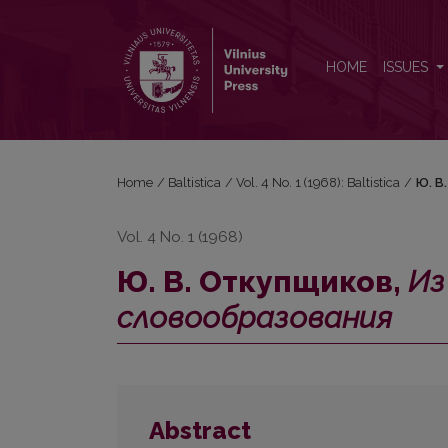
Ю. В. Откупщиков, <i>Из истории индоевропей
HOME
ISSUES
Home
/
Baltistica
/
Vol. 4 No. 1 (1968): Baltistica
/
Ю. В
Vol. 4 No. 1 (1968)
Ю. В. Откупщиков,
Из
словообразования
Abstract