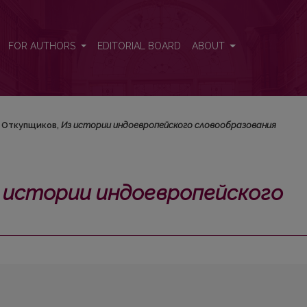
ского словообразования</i>
FOR AUTHORS
EDITORIAL BOARD
ABOUT
. Откупщиков,
Из истории индоевропейского словообразования
 истории индоевропейского