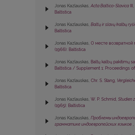
Jonas Kazlauskas,
Acta Baltico-Slavica
III,
Baltistica
Jonas Kazlauskas,
Baltų ir slavų kalbų ryši
Baltistica
Jonas Kazlauskas,
О месте возвратной 
(1966): Baltistica
Jonas Kazlauskas,
Baltų kalbų pakitimų s
Baltistica / Supplement 1: Proceedings of 
Jonas Kazlauskas,
Chr. S. Stang,
Vergleic
Baltistica
Jonas Kazlauskas,
W. P. Schmid,
Studien 
(1965): Baltistica
Jonas Kazlauskas,
Проблемы индоевропе
грамматике индоевропейских языков
,