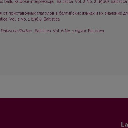
os baltų kalbose interpretacija
,
Baltistica: Vol. 2 No. 2 (1966): Baltistica
от приставочных глаголов в балтийских языках и их значение дл
stica: Vol. 1 No. 1 (1965): Baltistica
-Dakische Studien
,
Baltistica: Vol. 6 No. 1 (1970): Baltistica
La