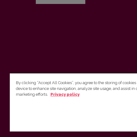
By clicking “Accept All Cookies”, you agree to the storing of cookies
device to enhance site navigation, analyze site usage, and assist in 
Vilnius University Press
marketing efforts.
Privacy policy
Tel. +370 5 268 7184, E-mail:
info@leidykla.vu.lt
9 Saulėtekis av., LT10222 Vilnius
https://www.leidykla.vu.lt