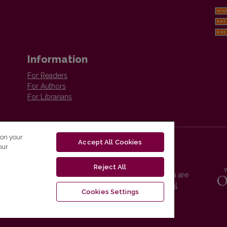
Information
For Readers
For Authors
For Librarians
 on your
Accept All Cookies
our
Reject All
Vilnius University Press platform and metadata are
distributed by
Creative Commons International
Cookies Settings
License
.