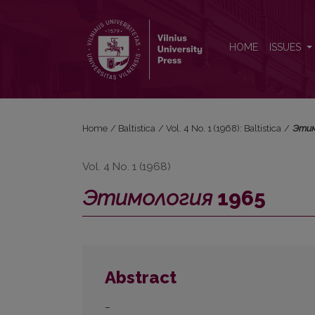
<i>Этимология</i> 1965
HOME
ISSUES
Home
/
Baltistica
/
Vol. 4 No. 1 (1968): Baltistica
/
Этим
Vol. 4 No. 1 (1968)
Этимология
1965
Abstract
–