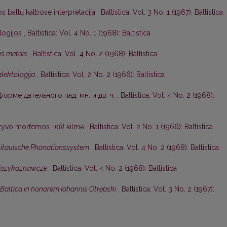
os baltų kalbose interpretacija
,
Baltistica: Vol. 3 No. 1 (1967): Baltistica
ologijos
,
Baltistica: Vol. 4 No. 1 (1968): Baltistica
is metais
,
Baltistica: Vol. 4 No. 2 (1968): Baltistica
alektoloģija
,
Baltistica: Vol. 2 No. 2 (1966): Baltistica
орме дательного пад. мн. и дв. ч.
,
Baltistica: Vol. 4 No. 2 (1968):
ratyvo morfemos
-k(i)
kilmė
,
Baltistica: Vol. 2 No. 1 (1966): Baltistica
litauische Phonationssystem
,
Baltistica: Vol. 4 No. 2 (1968): Baltistica
 językoznawcze
,
Baltistica: Vol. 4 No. 2 (1968): Baltistica
Baltica in honorem Iohannis Otrębski
,
Baltistica: Vol. 3 No. 2 (1967):