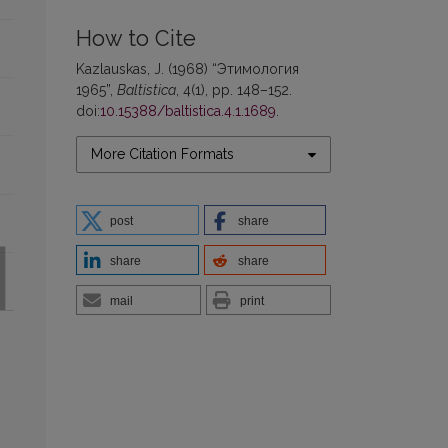
How to Cite
Kazlauskas, J. (1968) “Этимология
1965”,
Baltistica
, 4(1), pp. 148–152.
doi:
10.15388/baltistica.4.1.1689
.
More Citation Formats
post
share
share
share
mail
print