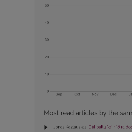
Most read articles by the sam
Jonas Kazlauskas,
Dėl baltų *
ei
ir *
ō
raidos