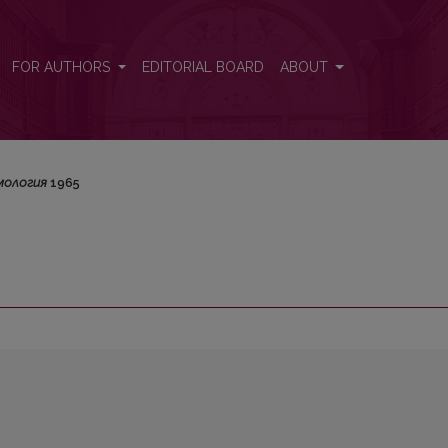
FOR AUTHORS
EDITORIAL BOARD
ABOUT
ология
1965