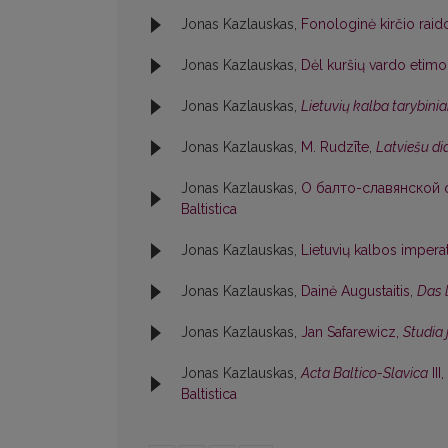
Jonas Kazlauskas,
Fonologinė kirčio raid
Jonas Kazlauskas,
Dėl kuršių vardo etim
Jonas Kazlauskas,
Lietuvių kalba tarybinia
Jonas Kazlauskas,
M. Rudzīte,
Latviešu di
Jonas Kazlauskas,
О балто-славянской ф
Baltistica
Jonas Kazlauskas,
Lietuvių kalbos impe
Jonas Kazlauskas,
Dainė Augustaitis,
Das 
Jonas Kazlauskas,
Jan Safarewicz,
Studia
Jonas Kazlauskas,
Acta Baltico-Slavica
III,
Baltistica