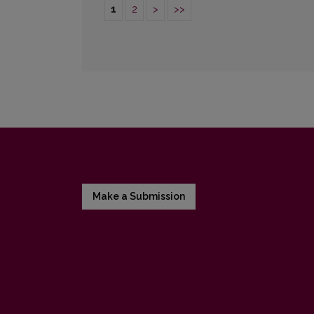
1
2
>
>>
Make a Submission