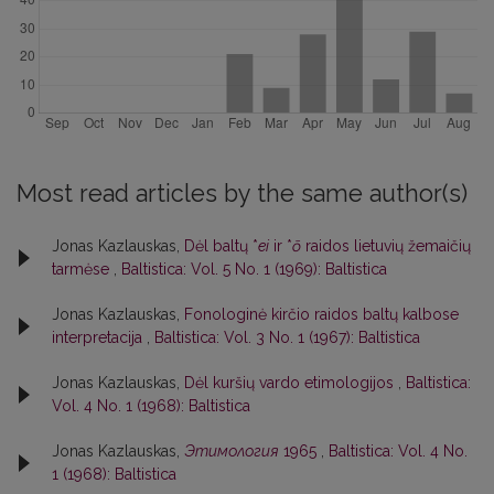
Most read articles by the same author(s)
Jonas Kazlauskas,
Dėl baltų *
ei
ir *
ō
raidos lietuvių žemaičių
tarmėse
,
Baltistica: Vol. 5 No. 1 (1969): Baltistica
Jonas Kazlauskas,
Fonologinė kirčio raidos baltų kalbose
interpretacija
,
Baltistica: Vol. 3 No. 1 (1967): Baltistica
Jonas Kazlauskas,
Dėl kuršių vardo etimologijos
,
Baltistica:
Vol. 4 No. 1 (1968): Baltistica
Jonas Kazlauskas,
Этимология
1965
,
Baltistica: Vol. 4 No.
1 (1968): Baltistica