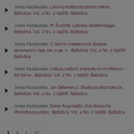
Jonas Kazlauskas,
Lietuvių kalba tarybiniais metais
,
Baltistica: Vol. 4 No. 2 (1968): Baltistica
Jonas Kazlauskas,
M. Rudzīte,
Latviešu dialektoloģija
,
Baltistica: Vol. 2 No. 2 (1966): Baltistica
Jonas Kazlauskas,
О балто-славянской форме
дательного пад. мн. и дв. ч.
,
Baltistica: Vol. 4 No. 2 (1968):
Baltistica
Jonas Kazlauskas,
Lietuvių kalbos imperatyvo morfemos
-
k(i)
kilmė
,
Baltistica: Vol. 2 No. 1 (1966): Baltistica
Jonas Kazlauskas,
Jan Safarewicz,
Studia językoznawcze
,
Baltistica: Vol. 4 No. 2 (1968): Baltistica
Jonas Kazlauskas,
Dainė Augustaitis,
Das litauische
Phonationssystem
,
Baltistica: Vol. 4 No. 2 (1968): Baltistica
1
2
>
>>