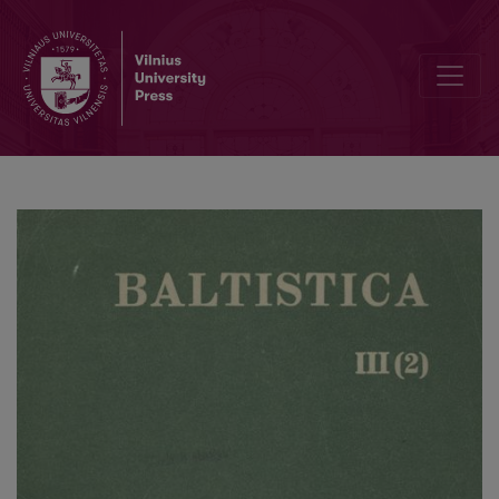
<i>Acta Baltico-Slavica</i> III, <i>Baltica in honorem Iohannis Otręb