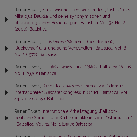
Rainer Eckert,
Ein slawisches Lehnwort in der „Postille“ des
Mikalojus Daukša und seine synonymischen und
phraseologischen Beziehungen
,
Baltistica: Vol. 34 No. 2
(2000): Baltistica
Rainer Eckert,
Lit.
(s)keterà
‘Widerrist (bei Pferden)’;
‘Buckelhaar’ u. a. und seine Verwandten
,
Baltistica: Vol. 8
No. 2 (1972): Baltistica
Rainer Eckert,
Lit.
-ėdis
,
-ėdies
: ursl. *
(j)ědь
,
Baltistica: Vol. 6
No. 1 (1970): Baltistica
Rainer Eckert,
Die balto–slawische Thematik auf dem 14.
Internationalen Slawistenkongress in Ohrid
,
Baltistica: Vol.
44 No. 2 (2009): Baltistica
Rainer Eckert,
Internationale Arbeitstagung „Baltisch-
deutsche Sprach- und Kulturkontakte in Nord-Ostpreussen“
,
Baltistica: Vol. 32 No. 1 (1997): Baltistica
Rainer Eckert,
Wagen und Pferd in Sprache und Kultur der