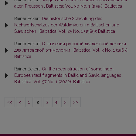
alten Preussen
,
Baltistica: Vol. 30 No. 1 (1995): Baltictica
Rainer Eckert,
Die historische Schichtung des
Fachwortschatzes der Waldimkerei im Baltischen und
Slawischen
,
Baltistica: Vol. 25 No. 1 (1989): Baltistica
Rainer Eckert,
О значении русской диалектной лексики
для литовской этимологии
,
Baltistica: Vol. 3 No. 1 (1967):
Baltistica
Rainer Eckert,
On the reconstruction of some Indo-
European text fragments in Baltic and Slavic languages
,
Baltistica: Vol. 57 No. 1 (2022): Baltistica
<<
<
1
2
3
4
>
>>