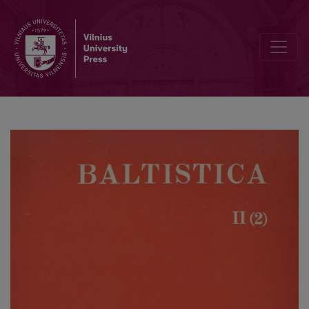
Zur Tätigkeit der Balto-slawischen Kommission des Deutschen Sla