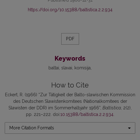
https://doi.org/10.15388/baltistica.2.2.934
PDF
Keywords
baltai
slavai
komisija
How to Cite
Eckert, R. (1966) “Zur Tätigkeit der Balto-slawischen Kommission
des Deutschen Slawistenkomitees (Nationalkomitees der
Slawisten der DDR) im Sommerhalbjahr 1966”,
Baltistica
, 2(2),
pp. 221–222. doi:
10.15388/baltistica.2.2.934
.
More Citation Formats