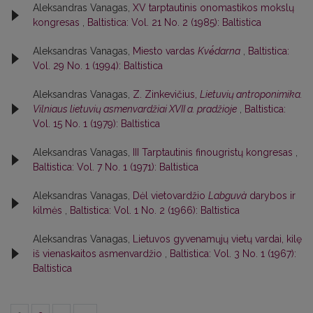
Aleksandras Vanagas,
XV tarptautinis onomastikos mokslų
kongresas
,
Baltistica: Vol. 21 No. 2 (1985): Baltistica
Aleksandras Vanagas,
Miesto vardas
Kvė́darna
,
Baltistica:
Vol. 29 No. 1 (1994): Baltistica
Aleksandras Vanagas,
Z. Zinkevičius,
Lietuvių antroponimika.
Vilniaus lietuvių asmenvardžiai XVII a. pradžioje
,
Baltistica:
Vol. 15 No. 1 (1979): Baltistica
Aleksandras Vanagas,
III Tarptautinis finougristų kongresas
,
Baltistica: Vol. 7 No. 1 (1971): Baltistica
Aleksandras Vanagas,
Dėl vietovardžio
Labguvà
darybos ir
kilmės
,
Baltistica: Vol. 1 No. 2 (1966): Baltistica
Aleksandras Vanagas,
Lietuvos gyvenamųjų vietų vardai, kilę
iš vienaskaitos asmenvardžio
,
Baltistica: Vol. 3 No. 1 (1967):
Baltistica