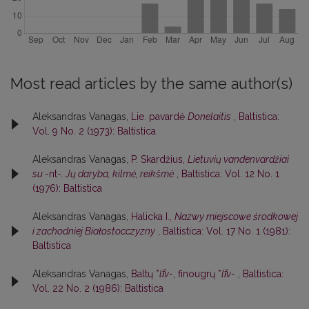
Most read articles by the same author(s)
Aleksandras Vanagas,
Lie. pavardė
Donelaitis
,
Baltistica:
Vol. 9 No. 2 (1973): Baltistica
Aleksandras Vanagas,
P. Skardžius,
Lietuvių vandenvardžiai
su
-nt-
. Jų daryba, kilmė, reikšmė
,
Baltistica: Vol. 12 No. 1
(1976): Baltistica
Aleksandras Vanagas,
Halicka I.,
Nazwy miejscowe środkowej
i zachodniej Białostocczyzny
,
Baltistica: Vol. 17 No. 1 (1981):
Baltistica
Aleksandras Vanagas,
Baltų *
lī̆v-
, finougrų *
lī̆v-
,
Baltistica:
Vol. 22 No. 2 (1986): Baltistica