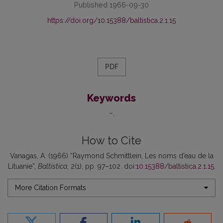
Published 1966-09-30
https://doi.org/10.15388/baltistica.2.1.15
PDF
Keywords
–
How to Cite
Vanagas, A. (1966) “Raymond Schmittlein, Les noms d’eau de la
Lituanie”,
Baltistica
, 2(1), pp. 97–102. doi:
10.15388/baltistica.2.1.15
.
More Citation Formats