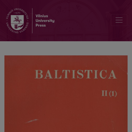
Raymond Schmittlein, <i>Les noms d’eau de la Lituanie</i>