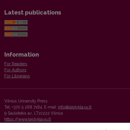
Latest publications
Information
For Readers
For Authors
For Librarians
Vilnius University Press
Tel. +370 5 268 7184, E-mail:
info@leidykla.vu.lt
9 Saulėtekis av., LT10222 Vilnius
https://www.leidykla.vu.lt