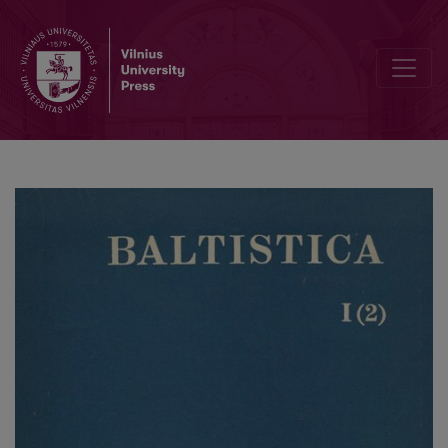
К вопросу о топонимических соответствиях на балтийских тер