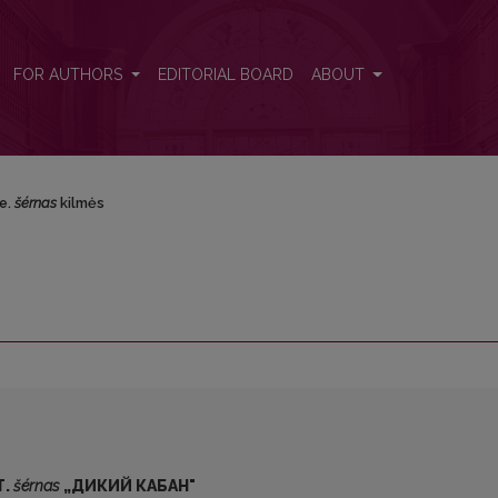
FOR AUTHORS
EDITORIAL BOARD
ABOUT
ie.
šérnas
kilmės
Т.
šérnas
„ДИКИЙ КАБАН"