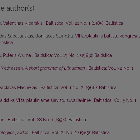
e author(s)
s,
Valentinas Kiparskis
,
Baltistica: Vol. 21 No. 1 (1985): Baltistica
das Sabaliauskas, Bonifacas Stundžia,
VII tarptautinis baltistų kongresa
ltistica
s,
Pėteris Aruma
,
Baltistica: Vol. 19 No. 1 (1983): Baltistica
. Mathiassen,
A short grammar of Lithuanian
,
Baltistica: Vol. 32 No. 1
Vaclavas Machekas
,
Baltistica: Vol. 1 No. 2 (1966): Baltistica
altistika VI tarptautiniame slavistų suvažiavime
,
Baltistica: Vol. 5 No. 1
son
,
Baltistica: Vol. 28 No. 1 (1994): Baltistica
lologijos įvadas
,
Baltistica: Vol. 21 No. 2 (1985): Baltistica