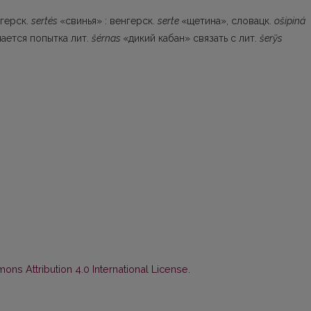
нгерск.
sertés
«свинья» : венгерск.
serte
«щетина», словацк.
ošipiná
лается попытка лит.
šérnas
«дикий кабан» связать с лит.
šerỹs
ns Attribution 4.0 International License
.