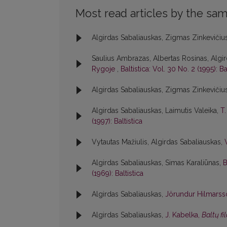
Most read articles by the sam
Algirdas Sabaliauskas, Zigmas Zinkevičiu
Saulius Ambrazas, Albertas Rosinas, Algir
Rygoje
,
Baltistica: Vol. 30 No. 2 (1995): Ba
Algirdas Sabaliauskas, Zigmas Zinkevičiu
Algirdas Sabaliauskas, Laimutis Valeika,
T
(1997): Baltistica
Vytautas Mažiulis, Algirdas Sabaliauskas,
Algirdas Sabaliauskas, Simas Karaliūnas,
B
(1969): Baltistica
Algirdas Sabaliauskas,
Jörundur Hilmars
Algirdas Sabaliauskas,
J. Kabelka,
Baltų fi