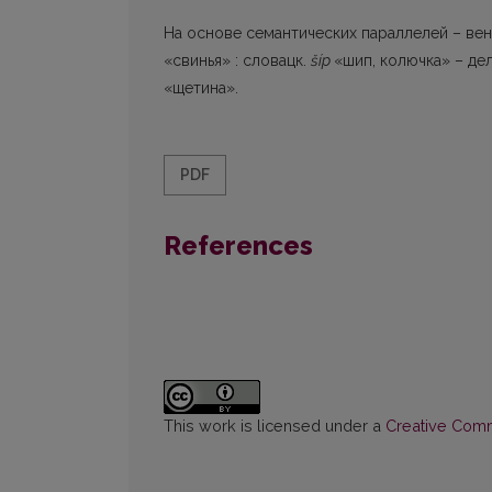
На основе семантических параллелей – ве
«свинья» : словацк.
šíp
«шип, колючка» – де
«щетина».
PDF
References
This work is licensed under a
Creative Commo