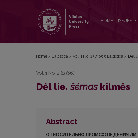
Dėl lie. <i>šérnas</i> kilmės
HOME
ISSUES
Home
/
Baltistica
/
Vol. 1 No. 2 (1966): Baltistica
/
Dėl l
Vol. 1 No. 2 (1966)
Dėl lie.
šérnas
kilmės
Abstract
ОТНОСИТЕЛЬНО ПРОИСХОЖДЕНИЯ ЛИ