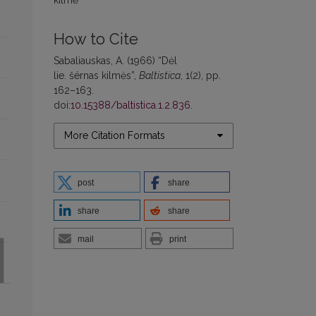
How to Cite
Sabaliauskas, A. (1966) “Dėl
lie. šérnas kilmės”,
Baltistica
, 1(2), pp.
162–163.
doi:
10.15388/baltistica.1.2.836
.
More Citation Formats
post
share
share
share
mail
print