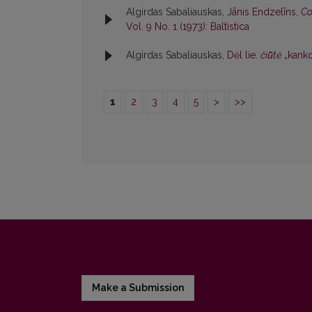
Algirdas Sabaliauskas,
Jānis Endzelīns,
Co
Vol. 9 No. 1 (1973): Baltistica
Algirdas Sabaliauskas,
Dėl lie.
čiū̃tė
„kanko
1
2
3
4
5
>
>>
Make a Submission