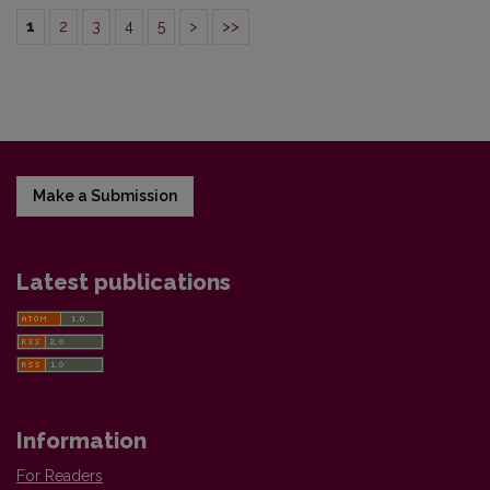
1
2
3
4
5
>
>>
Make a Submission
Latest publications
Information
For Readers