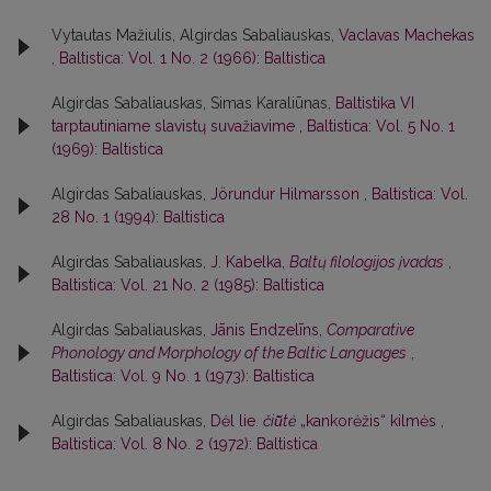
Vytautas Mažiulis, Algirdas Sabaliauskas,
Vaclavas Machekas
,
Baltistica: Vol. 1 No. 2 (1966): Baltistica
Algirdas Sabaliauskas, Simas Karaliūnas,
Baltistika VI
tarptautiniame slavistų suvažiavime
,
Baltistica: Vol. 5 No. 1
(1969): Baltistica
Algirdas Sabaliauskas,
Jörundur Hilmarsson
,
Baltistica: Vol.
28 No. 1 (1994): Baltistica
Algirdas Sabaliauskas,
J. Kabelka,
Baltų filologijos įvadas
,
Baltistica: Vol. 21 No. 2 (1985): Baltistica
Algirdas Sabaliauskas,
Jānis Endzelīns,
Comparative
Phonology and Morphology of the Baltic Languages
,
Baltistica: Vol. 9 No. 1 (1973): Baltistica
Algirdas Sabaliauskas,
Dėl lie.
čiū̃tė
„kankorėžis“ kilmės
,
Baltistica: Vol. 8 No. 2 (1972): Baltistica