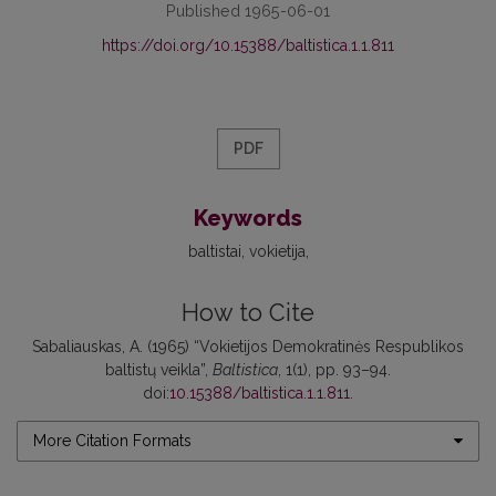
Published 1965-06-01
https://doi.org/10.15388/baltistica.1.1.811
PDF
Keywords
baltistai
vokietija
How to Cite
Sabaliauskas, A. (1965) “Vokietijos Demokratinės Respublikos
baltistų veikla”,
Baltistica
, 1(1), pp. 93–94.
doi:
10.15388/baltistica.1.1.811
.
More Citation Formats