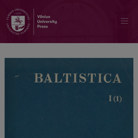
Vokietijos Demokratinės Respublikos baltistų veikla