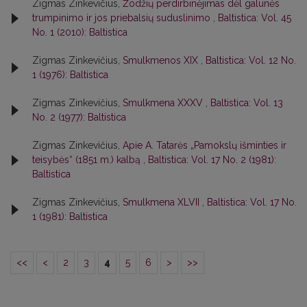
Zigmas Zinkevičius,
Žodžių perdirbinėjimas dėl galūnės
trumpinimo ir jos priebalsių suduslinimo
,
Baltistica: Vol. 45
No. 1 (2010): Baltistica
Zigmas Zinkevičius,
Smulkmenos XIX
,
Baltistica: Vol. 12 No.
1 (1976): Baltistica
Zigmas Zinkevičius,
Smulkmena XXXV
,
Baltistica: Vol. 13
No. 2 (1977): Baltistica
Zigmas Zinkevičius,
Apie A. Tatarės „Pamokslų išminties ir
teisybės“ (1851 m.) kalbą
,
Baltistica: Vol. 17 No. 2 (1981):
Baltistica
Zigmas Zinkevičius,
Smulkmena XLVII
,
Baltistica: Vol. 17 No.
1 (1981): Baltistica
<<
<
2
3
4
5
6
>
>>