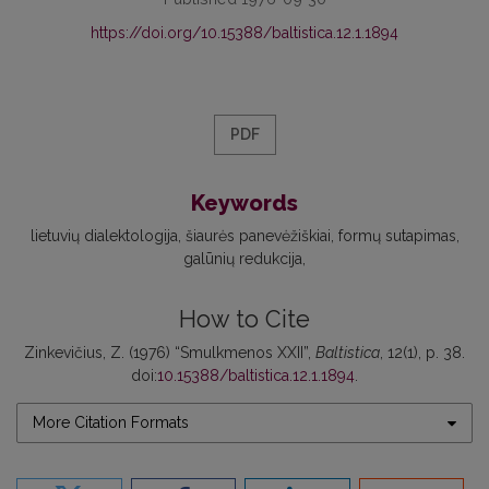
https://doi.org/10.15388/baltistica.12.1.1894
PDF
Keywords
lietuvių dialektologija
šiaurės panevėžiškiai
formų sutapimas
galūnių redukcija
How to Cite
Zinkevičius, Z. (1976) “Smulkmenos XXII”,
Baltistica
, 12(1), p. 38.
doi:
10.15388/baltistica.12.1.1894
.
More Citation Formats