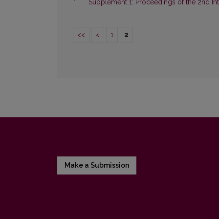
Supplement 1: Proceedings of the 2nd Inte
<<
<
1
2
Make a Submission