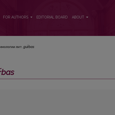
FOR AUTHORS
EDITORIAL BOARD
ABOUT
имологии лит.
gur̃bas
̃bas