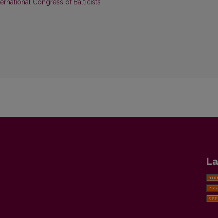
rnational Congress of Balticists
La