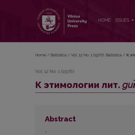
К этимологии лит. <i>gur̃bas</i>
HOME
ISSUES
Home
/
Baltistica
/
Vol. 12 No. 1 (1976): Baltistica
/
К эт
Vol. 12 No. 1 (1976)
К этимологии лит.
gur
Abstract
–