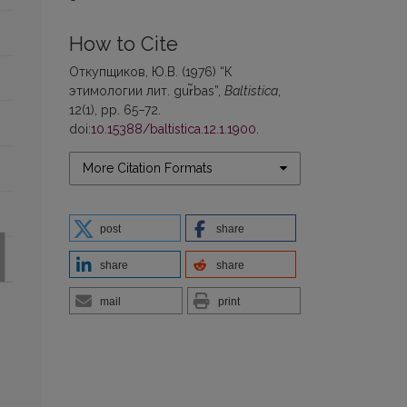
How to Cite
Откупщиков, Ю.В. (1976) “К
этимологии лит. gur̃bas”,
Baltistica
,
12(1), pp. 65–72.
doi:
10.15388/baltistica.12.1.1900
.
More Citation Formats
post
share
share
share
mail
print