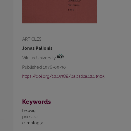
ARTICLES
Jonas Palionis
Vilnius University
Published 1976-09-30
https://doi.org/10.15388/baltistica.12.1.1905
Keywords
lietuvių
priesakis
etimologija