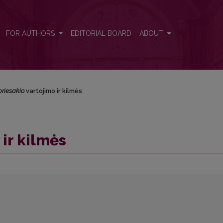
FOR AUTHORS
EDITORIAL BOARD
ABOUT
priesakio
vartojimo ir kilmės
ir kilmės