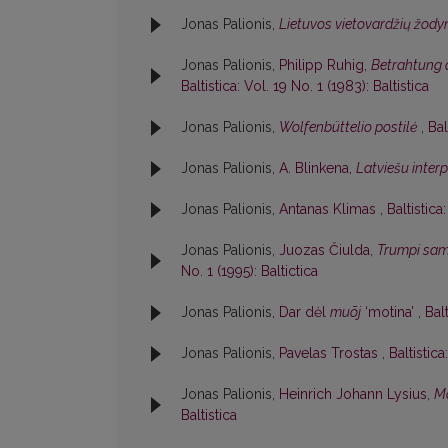
Jonas Palionis,
Lietuvos vietovardžių žody
Jonas Palionis,
Philipp Ruhig,
Betrahtung 
Baltistica: Vol. 19 No. 1 (1983): Baltistica
Jonas Palionis,
Wolfenbüttelio postilė
,
Bal
Jonas Palionis,
A. Blinkena,
Latviešu inter
Jonas Palionis,
Antanas Klimas
,
Baltistica
Jonas Palionis,
Juozas Čiulda,
Trumpi sam
No. 1 (1995): Baltictica
Jonas Palionis,
Dar dėl
muõj
‘motina’
,
Bal
Jonas Palionis,
Pavelas Trostas
,
Baltistica
Jonas Palionis,
Heinrich Johann Lysius,
M
Baltistica