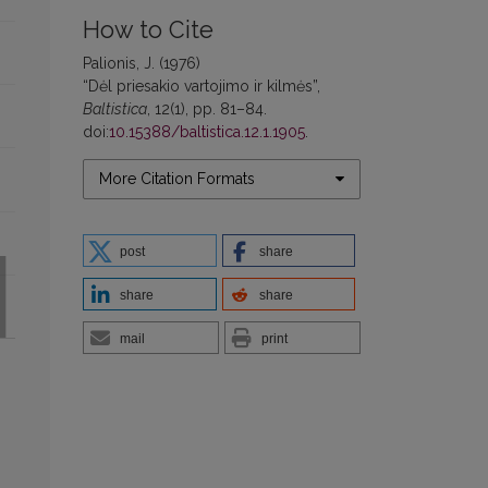
How to Cite
Palionis, J. (1976)
“Dėl priesakio vartojimo ir kilmės”,
Baltistica
, 12(1), pp. 81–84.
doi:
10.15388/baltistica.12.1.1905
.
More Citation Formats
post
share
share
share
mail
print