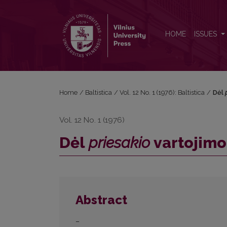
Dėl <i>priesakio</i> vartojimo ir kilmės
HOME
ISSUES
Home
/
Baltistica
/
Vol. 12 No. 1 (1976): Baltistica
/
Dėl
Vol. 12 No. 1 (1976)
Dėl
priesakio
vartojimo 
Abstract
–