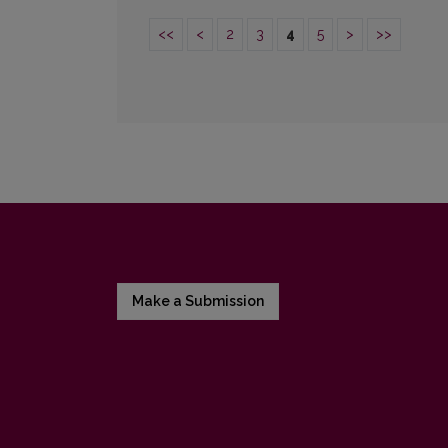
<<
<
2
3
4
5
>
>>
Make a Submission