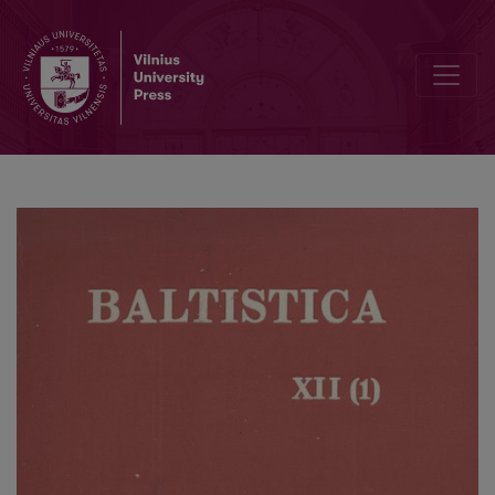
Л. К. Цеплитис, <i>Анализ речевой интонации</i>