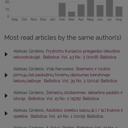
Most read articles by the same author(s)
Aleksas Girdenis,
Frydricho Kuršaičio priegaidės (Akustinė
rekonstrukcija)
,
Baltistica: Vol. 43 No. 3 (2008): Baltistica
Aleksas Girdenis, Vida Karosienė,
Skiemens ir žodžio
pirmųjų bei paskutinių fonemų dažnumas bendrinėje
lietuvių kalboje
,
Baltistica: Vol. 39 No. 2 (2004): Baltictica
Aleksas Girdenis,
Žemaičių dzūkavimas: dabartinė padėtis ir
istorija
,
Baltistica: Vol. 15 No. 2 (1979): Baltistica
Aleksas Girdenis,
Adutiškio šnektos balsių [a˙] / [a.] trukmė ir
spektrai
,
Baltistica: Vol. 40 No. 1 (2005): Baltistica