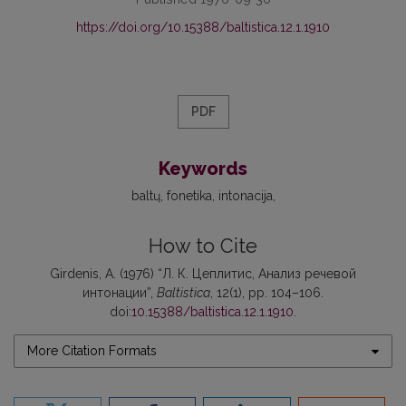
https://doi.org/10.15388/baltistica.12.1.1910
PDF
Keywords
baltų
fonetika
intonacija
How to Cite
Girdenis, A. (1976) “Л. К. Цеплитис, Анализ речевой
интонации”,
Baltistica
, 12(1), pp. 104–106.
doi:
10.15388/baltistica.12.1.1910
.
More Citation Formats