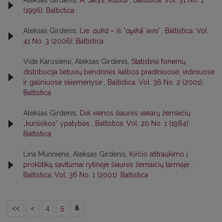
Aleksas Girdenis,
A. Salys,
Raštai
,
Baltistica: Vol. 31 No. 1
(1996): Baltictica
Aleksas Girdenis,
Lie.
aukà
– iš *
au̯ikā́
‘avis’
,
Baltistica: Vol.
41 No. 3 (2006): Baltistica
Vida Karosienė, Aleksas Girdenis,
Statistinė fonemų
distribucija lietuvių bendrinės kalbos pradiniuose, vidiniuose
ir galiniuose skiemenyse
,
Baltistica: Vol. 36 No. 2 (2001):
Baltistica
Aleksas Girdenis,
Dėl vienos šiaurės vakarų žemaičių
„kuršiškos“ ypatybės
,
Baltistica: Vol. 20 No. 1 (1984):
Baltistica
Lina Murinienė, Aleksas Girdenis,
Kirčio atitraukimo į
proklitiką savitumai rytinėje šiaurės žemaičių tarmėje
,
Baltistica: Vol. 36 No. 1 (2001): Baltistica
<<
<
4
5
6