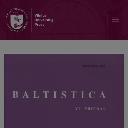
Skolinių išlikimas tradicinėje šiaurės žemaičių kretingiškių tarmėje