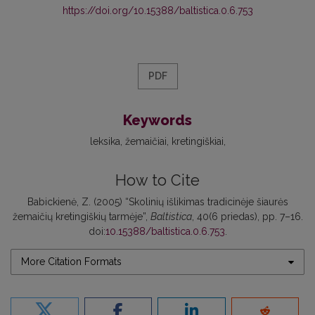
https://doi.org/10.15388/baltistica.0.6.753
PDF
Keywords
leksika
žemaičiai
kretingiškiai
How to Cite
Babickienė, Z. (2005) “Skolinių išlikimas tradicinėje šiaurės
žemaičių kretingiškių tarmėje”,
Baltistica
, 40(6 priedas), pp. 7–16.
doi:
10.15388/baltistica.0.6.753
.
More Citation Formats