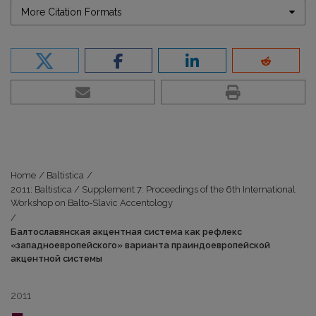
More Citation Formats
Home
/
Baltistica
/
2011: Baltistica / Supplement 7: Proceedings of the 6th International
Workshop on Balto-Slavic Accentology
/
Балтославянская акцентная система как рефлекс
«западноевропейского» варианта праиндоевропейской
акцентной системы
2011