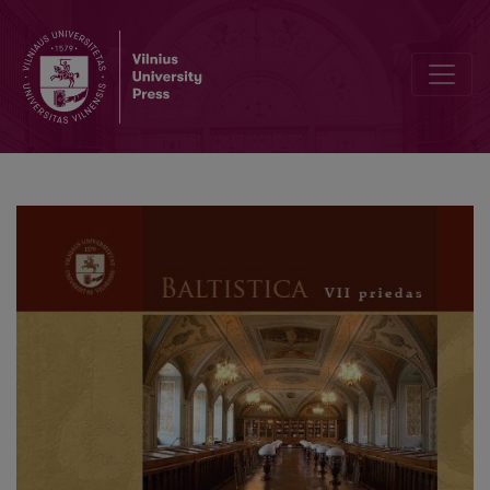
Балтославянская акцентная система как рефлекс «западноевр