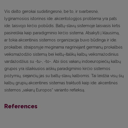
Vis dėlto gerokai sudėtingesnė, be to, ir svarbesnė,
lyginamosios istorinės ide. akcentologijos problema yra pats
ide. laisvojo kirčio pobūdis. Baltų-slavų sistemoje laisvasis kirtis
pasireiškia kaip paradigminio kirčio sistema. Atsakyti į klausimą,
ar tokia akcentinės sistemos organizacija buvo būdinga ir ide.
prokalbei, straipsnyje mėginama nagrinėjant germanų prokalbės
veiksmažodžio sistemą bei keltų-italikų kalbų veiksmažodinius
vardažodžius su -tu-, -to-. Abi šios vakarų indoeuropiečių kalbų
grupės yra išlaikiusios aiškių paradigminio kirčio sistemos
požymių, siejančių jas su baltų-slavų kalbomis. Tai leidžia visų šių
kalbų grupių akcentines sistemas traktuoti kaip ide. akcentinės
sistemos „vakarų Europos“ varianto refleksą.
References