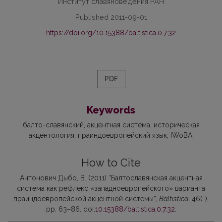
Институт славяноведения РАН
Published 2011-09-01
https://doi.org/10.15388/baltistica.0.7.32
PDF
Keywords
балто-славянский
акцентная система
историческая
акцентология
праиндоевропейский язык
IWoBA
How to Cite
Антонович Дыбо, В. (2011) “Балтославянская акцентная
система как рефлекс «западноевропейского» варианта
праиндоевропейской акцентной системы”,
Baltistica
, 46(-),
pp. 63–86. doi:
10.15388/baltistica.0.7.32
.