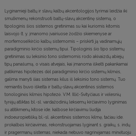
Lyginamieji baltų ir slavų kalbų akcentologijos tyrimai leidžia iki
smulkmenų rekonstruoti baltų-slavų akcentinę sistemą, o
tipologinis šios sistemos gretinimas su kai kuriomis kitomis
laisvojo (t. y. įmanomo įvairiuose žodžio skiemenyse ar
morfemose)kirčio kalbų sistemomis – priskirti ją vadinamųjų
paradigminio kirčio sistemų tipui. Tipologinis šio tipo sistemų
gretinimas su leksinio tono sistemomis rodo akivaizdų abiejų
tipų panašumą, o visais atvejais, kai įmanoma iškelti pakankamai
patikimas hipotezes dėl paradigminio kirčio sistemų kilmės,
galima manyti šias sistemas kilus iš leksinio tono sistemų. Tuo
remiantis buvo iškelta ir baltų-slavų akcentinės sistemos
tonologinės kilmės hipotezė. V.M. Illič-Svityčiaus ir vėlesnių
tyrėjų atliktas bl.-sl. vardažodinių leksemų kirčiavimo lyginimas
su atitikmenų kitose ide. kalbose kirčiavimu liudija
indoeuropietišką bl.-sl. akcentinės sistemos kilmę, tačiau ide.
prokalbės kirčiavimas, rekonstruojamas lyginant s. graikų, s. indų
ir pragermanų sistemas, niekada nebuvo nagrinėjamas minėtuoju