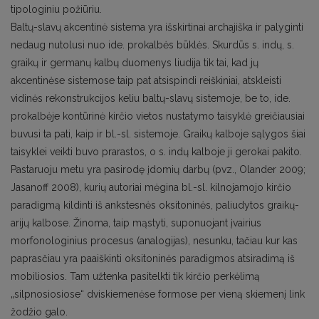
tipologiniu požiūriu.
Baltų-slavų akcentinė sistema yra išskirtinai archajiška ir palyginti
nedaug nutolusi nuo ide. prokalbės būklės. Skurdūs s. indų, s.
graikų ir germanų kalbų duomenys liudija tik tai, kad jų
akcentinėse sistemose taip pat atsispindi reiškiniai, atskleisti
vidinės rekonstrukcijos keliu baltų-slavų sistemoje, be to, ide.
prokalbėje kontūrinė kirčio vietos nustatymo taisyklė greičiausiai
buvusi ta pati, kaip ir bl.-sl. sistemoje. Graikų kalboje sąlygos šiai
taisyklei veikti buvo prarastos, o s. indų kalboje ji gerokai pakito.
Pastaruoju metu yra pasirodę įdomių darbų (pvz., Olander 2009;
Jasanoff 2008), kurių autoriai mėgina bl.-sl. kilnojamojo kirčio
paradigmą kildinti iš ankstesnės oksitoninės, paliudytos graikų-
arijų kalbose. Žinoma, taip mąstyti, suponuojant įvairius
morfonologinius procesus (analogijas), nesunku, tačiau kur kas
paprasčiau yra paaiškinti oksitoninės paradigmos atsiradimą iš
mobiliosios. Tam užtenka pasitelkti tik kirčio perkėlimą
„silpnosiosiose“ dviskiemenėse formose per vieną skiemenį link
žodžio galo.