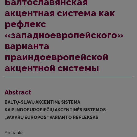
Балтославянская
акцентная система как
рефлекс
«западноевропейского»
варианта
праиндоевропейской
акцентной системы
Abstract
BALTŲ-SLAVŲ AKCENTINĖ SISTEMA
KAIP INDOEUROPIEČIŲ AKCENTINĖS SISTEMOS
„VAKARŲ EUROPOS“ VARIANTO REFLEKSAS
Santrauka