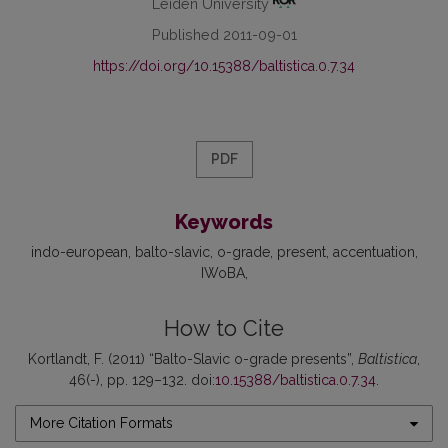
Leiden University
Published 2011-09-01
https://doi.org/10.15388/baltistica.0.7.34
PDF
Keywords
indo-european
balto-slavic
o-grade
present
accentuation
IWoBA
How to Cite
Kortlandt, F. (2011) “Balto-Slavic o-grade presents”,
Baltistica
,
46(-), pp. 129–132. doi:
10.15388/baltistica.0.7.34
.
More Citation Formats