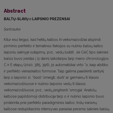
Abstract
BALTŲ-SLAVŲ
o
LAIPSNIO PREZENSAI
Santrauka
Kitur esu teigęs, kad hetitų kalbos
hi
veiksmažodžiai atspindi
pirminio perfekto ir tematinės fleksijos su nuliniu balsių kaitos
laipsniu šaknyje sutapimą, pvz., vedų
tudáti
. Jei CeC tipo šaknies
balsis buvo įvestas į šį darinį laikotarpiu tarp mano chronologijos
C ir E etapų (2010, 385, 396), jis automatiškai virto *
o
, kaip atsitiko
ir perfekto vienaskaitos formose. Taip galima paaiškinti santykį
tarp
o
laipsnio sl. *
bosti
‘smeigti, durti’ ar germanų 6 klasės
veiksmažodžiuose ir nulinio laipsnio vedų 6 klasės
veiksmažodžiuose, pvz., vedų
jaṅghanti
‘smogia’. Anatolų
kalbose papildomoji distribucija tarp o ir nulinio laipsnio buvo
priderinta prie perfekto paradigminės kaitos. Indų-iranėnų
kalbose reduplikacinis intensyvas panašiai perėmė šaknies balsių