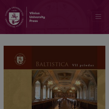
Balto-Slavic <i>o</i>-grade presents