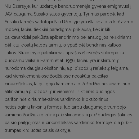
Niu Džersyje, kur uždaroje bendruomenėje gyvena emigravusi į
JAV dauguma Susako salos gyventojų. Tyrimas parodė, kad
Susako tarmės vartotojai Niu Džersyje yra išlaikę a.p.
d
kirčiavimo
modelį, tačiau tiek šiai paradigmai priklausą, tiek ir kiti
daiktavardžiai paklūsta apibendrinimo bei analogijos reiškiniams
dėl kitų kroatų kalbos tarmių, o ypač dėl bendrinės kalbos
įtakos. Straipsnyje pateikiamas aprašas iš esmės sutampa su
duodamu veikale Hamm et al. 1956, tačiau yra ir skirtumų:
nurodoma daugiau oksitoninių a.p.
d
žodžių refleksų; teigiama,
kad vienskiemeniuose žodžiuose neoakūtą pakeitęs
cirkumfleksas, taigi ilgojo kamieno a.p.
b
žodžiai neskiriami nuo
atitinkamų a.p.
d
žodžių: ir vieniems, ir kitiems būdingos
baritoninės cirkumfleksinės vardininko ir oksitoninės
netiesioginių linksnių formos; tuo tarpu daugumoje trumpojo
kamieno žodžių a.p.
d
ir a.p.
b
skiriamos: a.p.
d
būdingas šaknies
balsio pailgėjimas ir cirkumfleksas vardininko formoje, o a.p.
b
–
trumpas kirčiuotas balsis šaknyje.