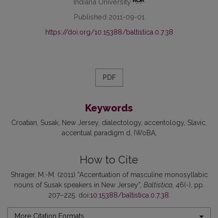
Indiana University
Published 2011-09-01
https://doi.org/10.15388/baltistica.0.7.38
PDF
Keywords
Croatian
Susak
New Jersey
dialectology
accentology
Slavic
accentual paradigm d
IWoBA
How to Cite
Shrager, M.-M. (2011) “Accentuation of masculine monosyllabic
nouns of Susak speakers in New Jersey”,
Baltistica
, 46(-), pp.
207–225. doi:
10.15388/baltistica.0.7.38
.
More Citation Formats