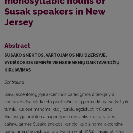
monosyllabic nouns of
Susak speakers in New
Jersey
Abstract
SUSAKO ŠNEKTOS, VARTOJAMOS NIU DŽERSYJE,
VYRIŠKOSIOS GIMINĖS VIENSKIEMENIŲ DAIKTAVARDŽIŲ
KIRČIAVIMAS
Santrauka
Slavų akcentologijoje akcentinės paradigmos
d
teorija yra
kontraversiška dėl keleto priežasčių, visų pirma dėl garso įrašų iš
tarmių, kuriose manoma, kad ji turėtų egzistuoti, trūkumo.
Straipsnyje problema nagrinėjama remiantis kroatų kalbos
čakavų tarmės Susako šnektos, kurioje, kaip žinoma, akcentinė
paradigma
d
egzistuoja (plg. Hamm et al. 1956), įrašais, atliktais