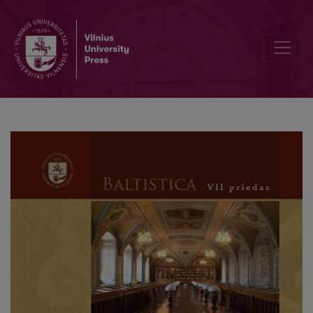
Accentuation of masculine monosyllabic nouns of Susak speakers 