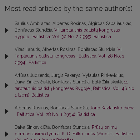
Most read articles by the same author(s)
Saulius Ambrazas, Albertas Rosinas, Algirdas Sabaliauskas,
Bonifacas Stundžia,
VII tarptautinis baltistų kongresas
Rygoje
,
Baltistica: Vol. 30 No. 2 (1995): Baltistica
Vitas Labutis, Albertas Rosinas, Bonifacas Stundžia,
VI
Tarptautinis baltistų kongresas
,
Baltistica: Vol. 28 No. 1
(1994): Baltistica
Artūras Judžentis, Jurgis Pakerys, Vytautas Rinkevičius,
Daiva Sinkevičiūtė, Bonifacas Stundžia, Eglė Žilinskaitė,
11
tarptautinis baltistų kongresas Rygoje
,
Baltistica: Vol. 46 No.
1 (2011): Baltistica
Albertas Rosinas, Bonifacas Stundžia,
Jono Kazlausko diena
,
Baltistica: Vol. 28 No. 1 (1994): Baltistica
Daiva Sinkevičiūtė, Bonifacas Stundžia,
Prūsų onimų
germanizavimo tyrimai K. O. Falko rankraščiuose
,
Baltistica: