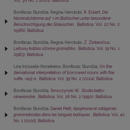
Vol. 36 No. 1 (2001): Baltistica
Bonifacas Stundžia, Regina Venckutė,
R. Eckert,
Die
Nominalstämme auf
-i
im Baltischen unter besonderer
Berücksichtigung des Slawischen
,
Baltistica: Vol. 22 No. 2
(1986): Baltistica
Bonifacas Stundžia, Regina Venckutė,
Z. Zinkevičius,
Lietuvių kalbos istorinė gramatika
,
Baltistica: Vol. 19 No. 1
(1983): Baltistica
Lina Inčiuraitė-Noreikienė, Bonifacas Stundžia,
On the
derivational interpretation of borrowed nouns with the
suffix
-acij-a
,
Baltistica: Vol. 59 No. 2 (2024): Baltistica
Bonifacas Stundžia,
Smoczyński W.,
Studia bałto-
słowiańskie
,
Baltistica: Vol. 26 No. 2 (1990): Baltistica
Bonifacas Stundžia,
Daniel Petit,
Apophonie et catégories
grammaticales dans les langues baltiques
,
Baltistica: Vol. 40
No. 1 (2005): Baltistica