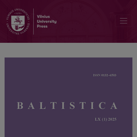
Celebrating sixty years of the Baltic linguistics journal <i>Baltistica<