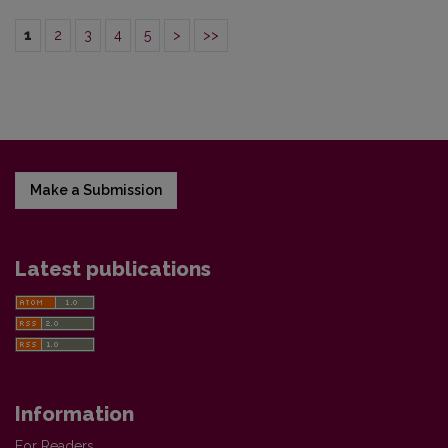
1
2
3
4
5
>
>>
Make a Submission
Latest publications
Information
For Readers