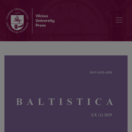
Somatonyms of the thematic subgroup of arms in the Northern Samo