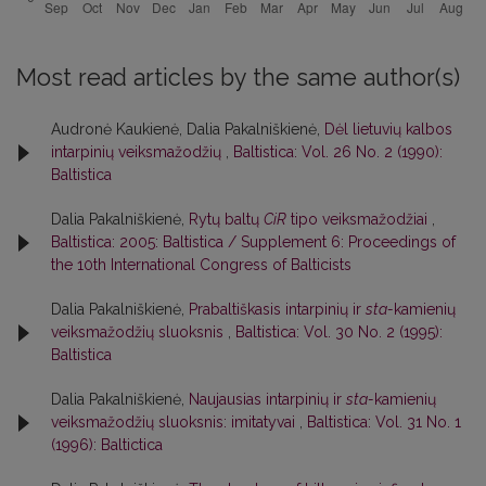
Most read articles by the same author(s)
Audronė Kaukienė, Dalia Pakalniškienė,
Dėl lietuvių kalbos
intarpinių veiksmažodžių
,
Baltistica: Vol. 26 No. 2 (1990):
Baltistica
Dalia Pakalniškienė,
Rytų baltų
CiR
tipo veiksmažodžiai
,
Baltistica: 2005: Baltistica / Supplement 6: Proceedings of
the 10th International Congress of Balticists
Dalia Pakalniškienė,
Prabaltiškasis intarpinių ir
sta-
kamienių
veiksmažodžių sluoksnis
,
Baltistica: Vol. 30 No. 2 (1995):
Baltistica
Dalia Pakalniškienė,
Naujausias intarpinių ir
sta-
kamienių
veiksmažodžių sluoksnis: imitatyvai
,
Baltistica: Vol. 31 No. 1
(1996): Baltictica