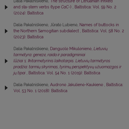
Dalia Pakalniškienė,
The structure of Lithuanian infixed
and sta-stem verbs (type
CaC-
)
,
Baltistica: Vol. 59 No. 2
(2024): Baltistica
Dalia Pakalniškienė, Jūratė Lubienė,
Names of buttocks in
the Northern Samogitian subdialect
,
Baltistica: Vol. 58 No. 2
(2023): Baltistica
Dalia Pakalniškienė,
Danguolė Mikulėnienė,
Lietuvių
tarmėtyra: genezė, raida ir paradigminiai
lūžiai
1:
Ikitarmėtyrinis laikotarpis. Lietuvių tarmėtyros
pradžia: tarmių skyrimas, tyrimų perspektyvų užuomazgos ir
jų tipai
,
Baltistica: Vol. 54 No. 1 (2019): Baltistica
Dalia Pakalniškienė,
Audronė Jakulienė-Kaukienė
,
Baltistica:
Vol. 53 No. 1 (2018): Baltistica