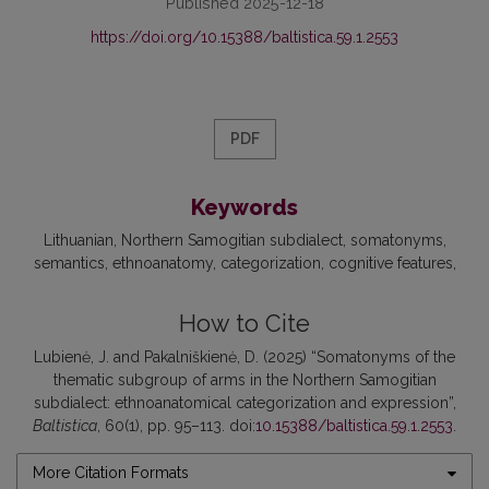
Published 2025-12-18
https://doi.org/10.15388/baltistica.59.1.2553
PDF
Keywords
Lithuanian
Northern Samogitian subdialect
somatonyms
semantics
ethnoanatomy
categorization
cognitive features
How to Cite
Lubienė, J. and Pakalniškienė, D. (2025) “Somatonyms of the
thematic subgroup of arms in the Northern Samogitian
subdialect: ethnoanatomical categorization and expression”,
Baltistica
, 60(1), pp. 95–113. doi:
10.15388/baltistica.59.1.2553
.
More Citation Formats