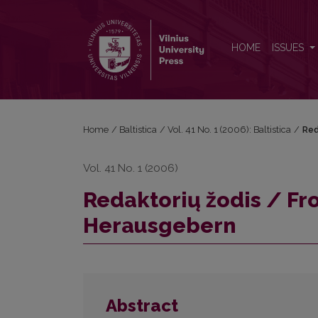
Redaktorių žodis / From the Editors / Von den He
HOME
ISSUES
Home
/
Baltistica
/
Vol. 41 No. 1 (2006): Baltistica
/
Red
Vol. 41 No. 1 (2006)
Redaktorių žodis / Fr
Herausgebern
Abstract