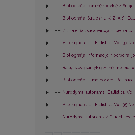
– –,
Bibliografija: Teminė rodyklė / Subje
– –,
Bibliografija: Straipsniai K-Z, A-Я
,
Balt
– –,
Žurnale Baltistica vartojami bei varto
– –,
Autorių adresai
,
Baltistica: Vol. 37 No.
– –,
Bibliografija: Informacija ir personalij
– –,
Baltų–slavų santykių tyrinėjimo biblio
– –,
Bibliografija: In memoriam
,
Baltistica
– –,
Nurodymai autoriams
,
Baltistica: Vol
– –,
Autorių adresai
,
Baltistica: Vol. 35 No.
– –,
Nurodymai autoriams / Guidelines f