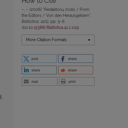
How to Cite
–, – (2006) “Redaktorių žodis / From
the Editors / Von den Herausgebern”,
Baltistica
, 41(1), pp. 5–6.
doi:
10.15388/Baltistica.41.1.1119
.
More Citation Formats
post
share
share
share
mail
print