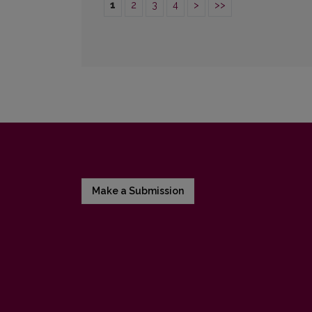
1
2
3
4
>
>>
Make a Submission