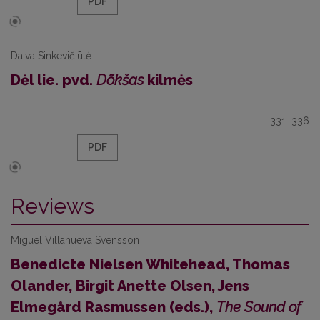
PDF
Daiva Sinkevičiūtė
Dėl lie. pvd.
Dõkšas
kilmės
331–336
PDF
Reviews
Miguel Villanueva Svensson
Benedicte Nielsen Whitehead, Thomas
Olander, Birgit Anette Olsen, Jens
Elmegård Rasmussen (eds.),
The Sound of