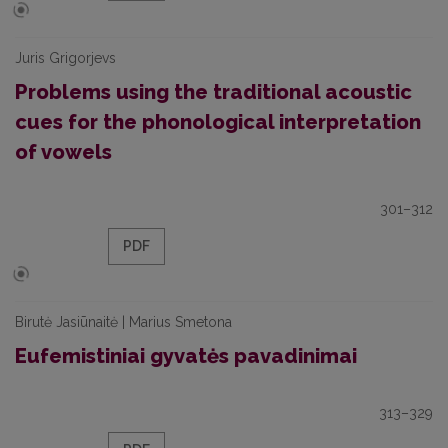
Juris Grigorjevs
Problems using the traditional acoustic
cues for the phonological interpretation
of vowels
301–312
PDF
Birutė Jasiūnaitė | Marius Smetona
Eufemistiniai gyvatės pavadinimai
313–329