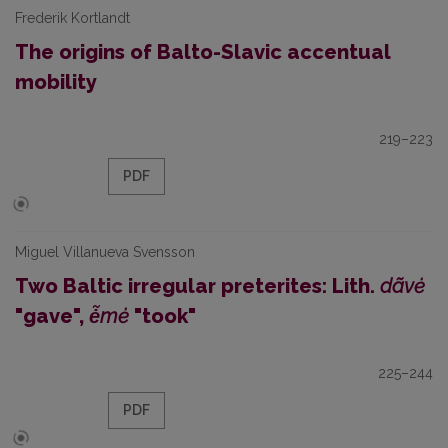
Frederik Kortlandt
The origins of Balto-Slavic accentual
mobility
219–223
PDF
Miguel Villanueva Svensson
Two Baltic irregular preterites: Lith.
dãvė
"gave",
ė̃mė
"took"
225–244
PDF