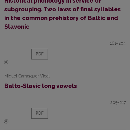
Historical phonology in service of
subgrouping. Two laws of final syllables
in the common prehistory of Baltic and
Slavonic
161–204
PDF
Miguel Carrasquer Vidal
Balto-Slavic long vowels
205–217
PDF