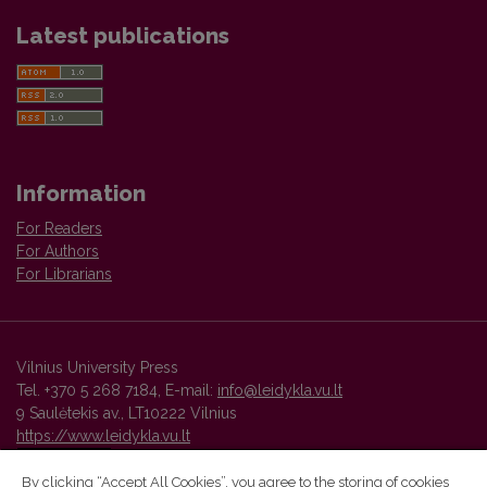
Latest publications
Information
For Readers
For Authors
For Librarians
Vilnius University Press
Tel. +370 5 268 7184, E-mail:
info@leidykla.vu.lt
9 Saulėtekis av., LT10222 Vilnius
https://www.leidykla.vu.lt
By clicking “Accept All Cookies”, you agree to the storing of cookies