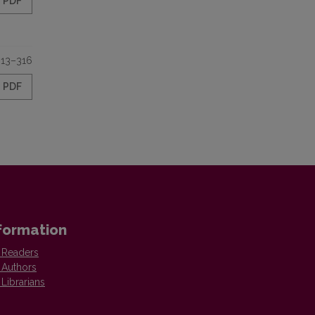
PDF
313–316
PDF
formation
 Readers
 Authors
 Librarians