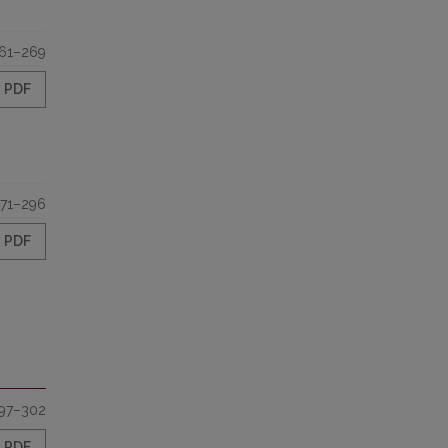
61–269
PDF
71–296
PDF
97–302
PDF