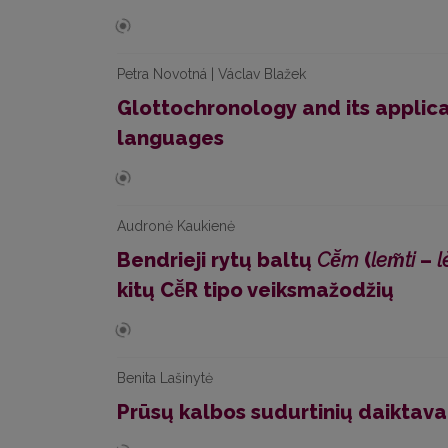
Petra Novotná | Václav Blažek
Glottochronology and its applica
languages
Audronė Kaukienė
Bendrieji rytų baltų
Cē̆m
(
lem̃ti
–
l
kitų Cē̆R tipo veiksmažodžių
Benita Lašinytė
Prūsų kalbos sudurtinių daiktava