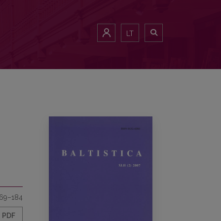
LT
69–184
PDF