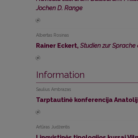
Jochen D. Range
Albertas Rosinas
Rainer Eckert,
Studien zur Sprache d
Information
Saulius Ambrazas
Tarptautinė konferencija Anatoli
Artūras Judžentis
Lingvistinės tipologijos kursai Vil