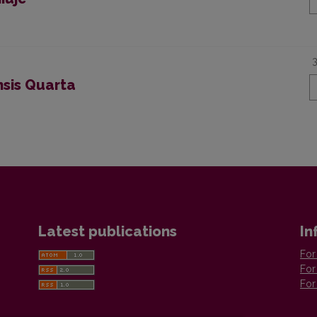
sis Quarta
Latest publications
In
For
For
For