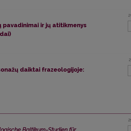
2
 pavadinimai ir jų atitikmenys
dai)
2
onažų daiktai frazeologijoje:
2
ologische Baltikum-Studien für