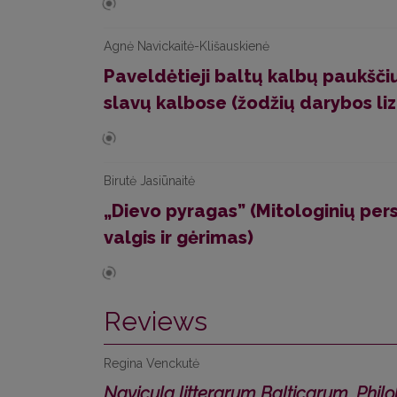
Agnė Navickaitė-Klišauskienė
Paveldėtieji baltų kalbų paukščių
slavų kalbose (žodžių darybos liz
Birutė Jasiūnaitė
„Dievo pyragas” (Mitologinių pers
valgis ir gėrimas)
Reviews
Regina Venckutė
Navicula litterarum Balticarum. Phil