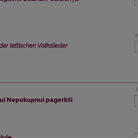
3
er lettischen Volkslieder
jui Nepokupnui pagerbti
niuje