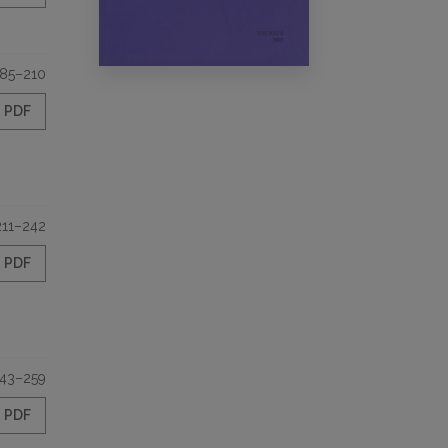
185–210
PDF
211–242
PDF
43–259
PDF