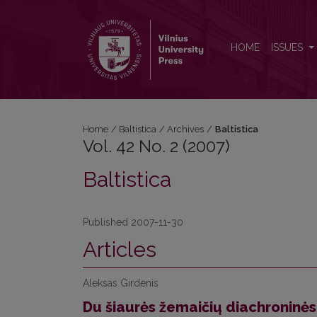
Vol. 42 No. 2 (2007): Baltistica
HOME
ISSUES
Home
/
Baltistica
/
Archives
/
Baltistica
Vol. 42 No. 2 (2007)
Baltistica
Published 2007-11-30
Articles
Aleksas Girdenis
Du šiaurės žemaičių diachroninės