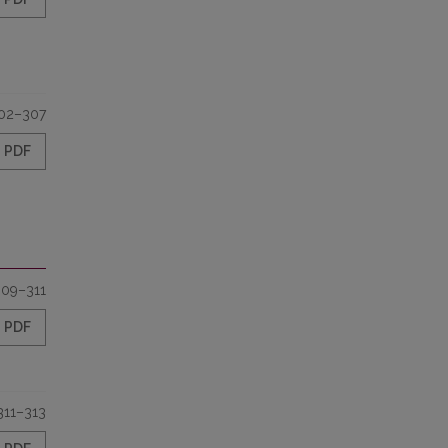
02–307
PDF
309–311
PDF
311–313