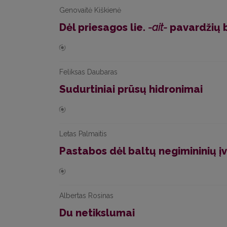
Genovaitė Kiškienė
Dėl priesagos lie.
-ait-
pavardžių b
Feliksas Daubaras
Sudurtiniai prūsų hidronimai
Letas Palmaitis
Pastabos dėl baltų negimininių į
Albertas Rosinas
Du netikslumai