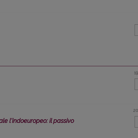
1
2
ale l'indoeuropeo: il passivo