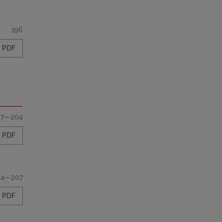
196
PDF
97—204
PDF
04—207
PDF