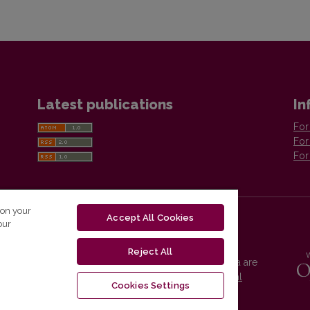
Latest publications
In
For
For
For
 on your
Accept All Cookies
our
Reject All
Vilnius University Press platform and metadata are
distributed by
Creative Commons International
Cookies Settings
License
.