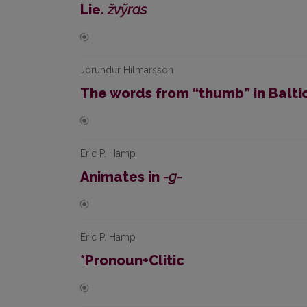
Lie.
žvỹras
Jörundur Hilmarsson
The words from “thumb” in Balti
Eric P. Hamp
Animates in
-g-
Eric P. Hamp
*Pronoun+Clitic