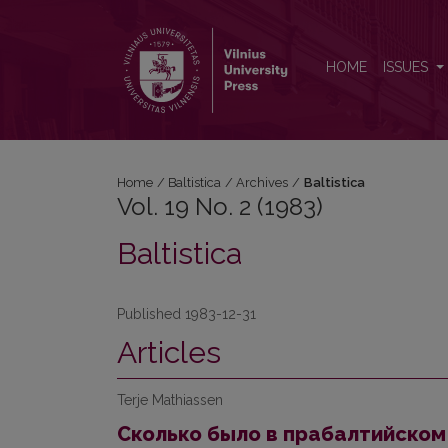
Vol. 19 No. 2 (1983): Baltistica
HOME
ISSUES
Home
/
Baltistica
/
Archives
/
Baltistica
Vol. 19 No. 2 (1983)
Baltistica
Published 1983-12-31
Articles
Terje Mathiassen
Сколько было в прабалтийском