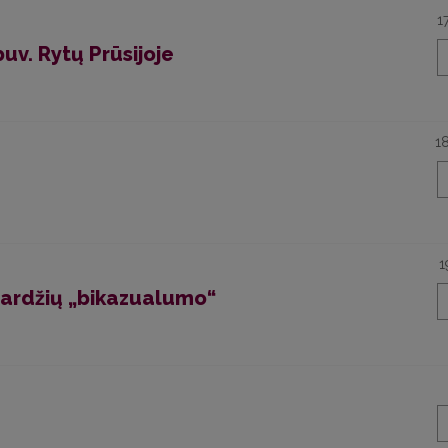
1
uv. Rytų Prūsijoje
1
1
vardžių „bikazualumo“