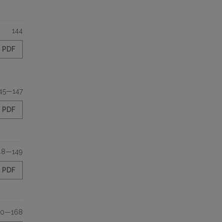
144
PDF
45—147
PDF
48—149
PDF
50—168