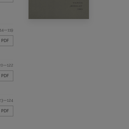
114—119
PDF
20—122
PDF
23—124
PDF