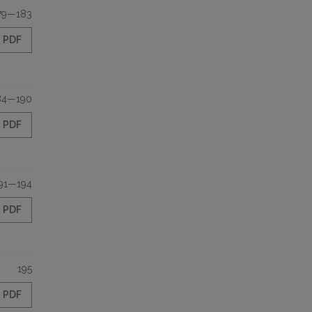
79—183
PDF
84—190
PDF
91—194
PDF
195
PDF