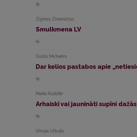
Zigmas Zinkevičius
Smulkmena LV
Guido Michelini
Dar kelios pastabos apie „neties
Marta Rudzīte
Arhaiski vai jaunināti supīni dažā
Vincas Urbutis