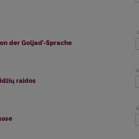
on der Goljad’-Sprache
1
aidžių raidos
1
uose