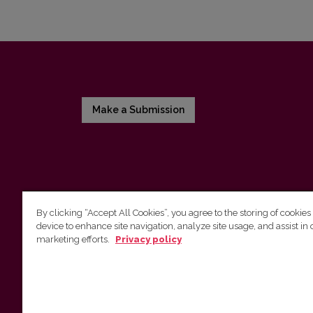
Make a Submission
By clicking “Accept All Cookies”, you agree to the storing of cookies
device to enhance site navigation, analyze site usage, and assist in 
Vilnius University Press
marketing efforts.
Privacy policy
Tel. +370 5 268 7184, E-mail:
info@leidykla.vu.lt
9 Saulėtekis av., LT10222 Vilnius
https://www.leidykla.vu.lt