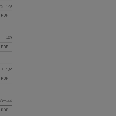
25—129
PDF
129
PDF
30—132
PDF
33—144
PDF