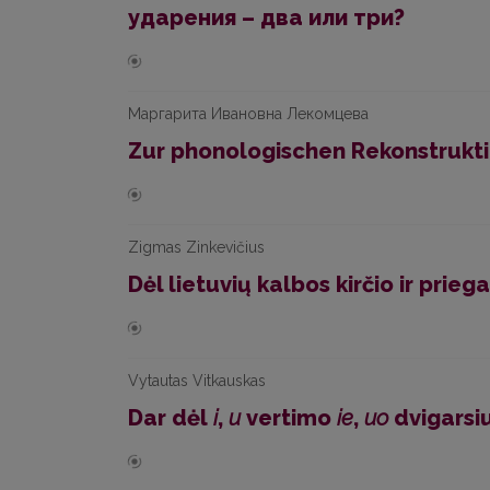
ударения – два или три?
Маргарита Ивановна Лекомцева
Zur phonologischen Rekonstrukti
Zigmas Zinkevičius
Dėl lietuvių kalbos kirčio ir prieg
Vytautas Vitkauskas
Dar dėl
i
,
u
vertimo
ie
,
uo
dvigarsi