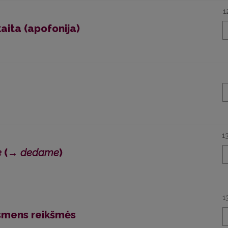
1
kaita (apofonija)
1
e
(→
dedame
)
1
asmens reikšmės