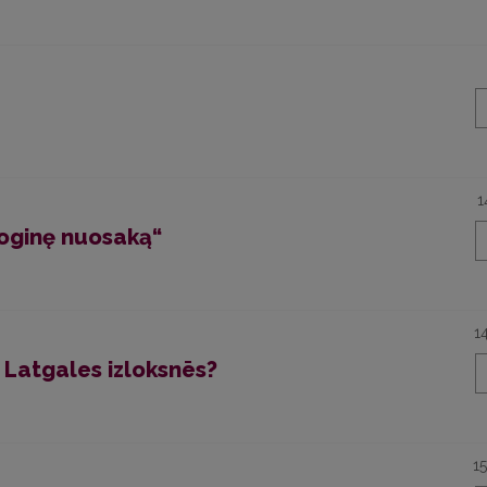
1
ioginę nuosaką“
1
s Latgales izloksnēs?
1