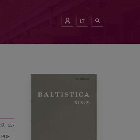
LT
08—113
PDF