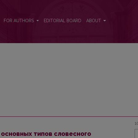
FOR AUTHORS
EDITORIAL BOARD
ABOUT
1
 основных типов словесного