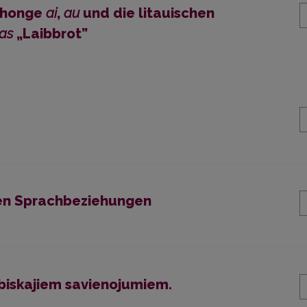
hthonge
ai
,
au
und die litauischen
pas
„Laibbrot”
chen Sprachbeziehungen
abiskajiem savienojumiem.