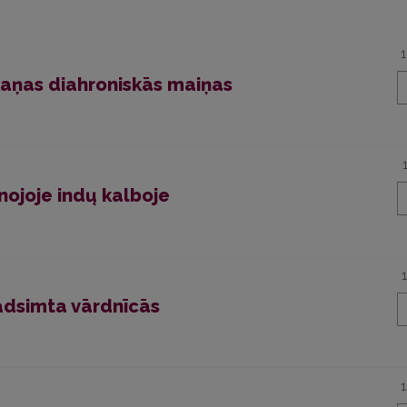
kaņas diahroniskās maiņas
enojoje indų kalboje
gadsimta vārdnīcās