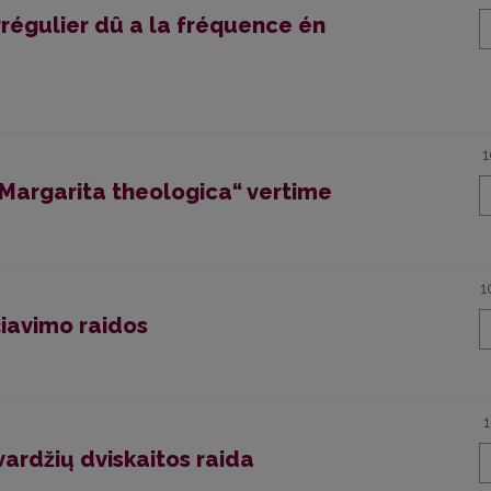
égulier dû a la fréquence én
1
„Margarita theologica“ vertime
1
čiavimo raidos
vardžių dviskaitos raida