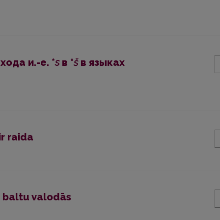
ода и.-е. *
s
в *
š
в языках
r raida
u baltu valodās