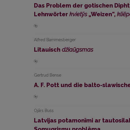
Das Problem der gotischen Dip
Lehnwörter
kvietỹs
„Weizen”,
kliẽ
Alfred Bammesberger
Litauisch
džiaũgsmas
Gertrud Bense
A. F. Pott und die balto-slawis
Ojārs Bušs
Latvijas potamonīmi ar tautosil
Somugrismu problēma