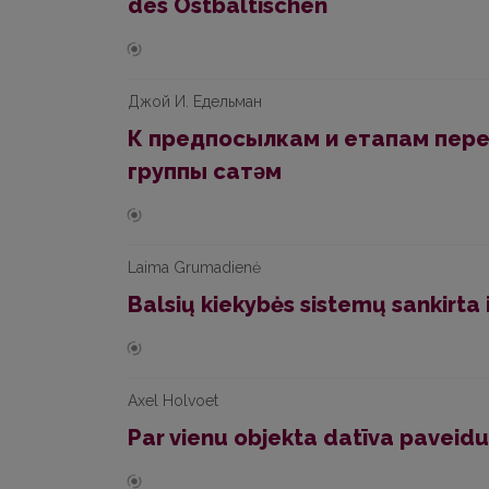
des Ostbaltischen
Джой И. Едельман
К предпосылкам и етапам перех
группы сатǝм
Laima Grumadienė
Balsių kiekybės sistemų sankirta i
Axel Holvoet
Par vienu objekta datīva paveid