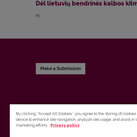
Dėl lietuvių bendrinės kalbos kil
Make a Submission
By clicking “Accept All Cookies”, you agree to the storing of cookies
device to enhance site navigation, analyze site usage, and assist in 
Vilnius University Press
marketing efforts.
Privacy policy
Tel. +370 5 268 7184, E-mail:
info@leidykla.vu.lt