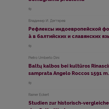
Владимир И. Дегтярев
Рефлексы индоевропейской фо
ā в балтийских и славянских яз
Pietro Umberto Dini
Baltų kalbos bei kultūros Rinasc
samprata Angelo Roccos 1591 m. 
Rainer Eckert
Studien zur historisch-vergleic