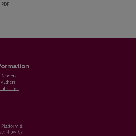
PDF
formation
 Readers
 Authors
 Librarians