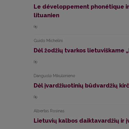
Le développement phonétique irr
lituanien
Guido Michelini
Dėl žodžių tvarkos lietuviškame 
Danguolė Mikulėnienė
Dėl įvardžiuotinių būdvardžių kir
Albertas Rosinas
Lietuvių kalbos daiktavardžių ir į