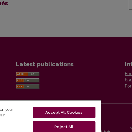
mės
Latest publications
In
For
For
For
 on your
Accept All Cookies
our
Reject All
Vilnius University Press platform and metadata are