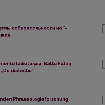
рмы собирательности на *-
ыках
imento laikotarpiu. Baltų kalbų
„De dialectis“
henden Phraseologieforschung