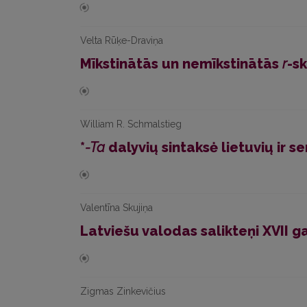
Velta Rūķe-Draviņa
Mīkstinātās un nemīkstinātās
r
-s
William R. Schmalstieg
*
-Ta
dalyvių sintaksė lietuvių ir s
Valentīna Skujiņa
Latviešu valodas salikteņi XVII 
Zigmas Zinkevičius