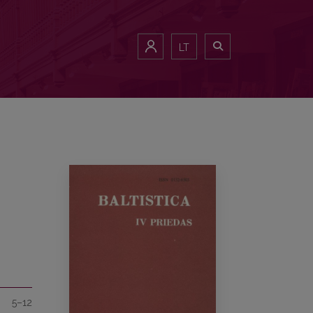
LT
5–12