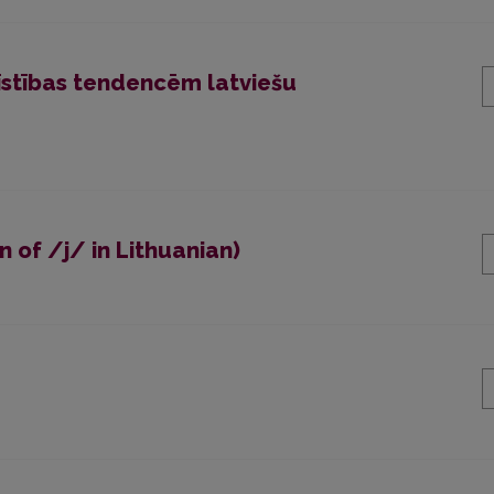
īstības tendencēm latviešu
n of /j/ in Lithuanian)