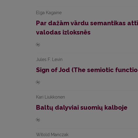
Elga Kagaine
Par dažām vārdu semantikas att
valodas izloksnēs
Jules F. Levin
Sign of Jod (The semiotic functio
Kari Liukkonen
Baltų dalyviai suomių kalboje
Witold Mańczak