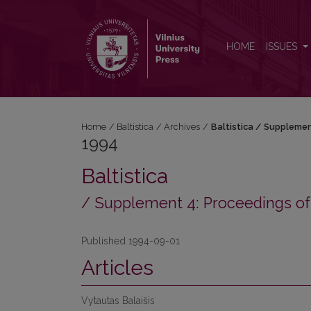
1994: Baltistica / Supplement 4: Proceedings of the 
HOME
ISSUES
Home
/
Baltistica
/
Archives
/
Baltistica / Supplemen
1994
Baltistica
/ Supplement 4: Proceedings of t
Published 1994-09-01
Articles
Vytautas Balaišis