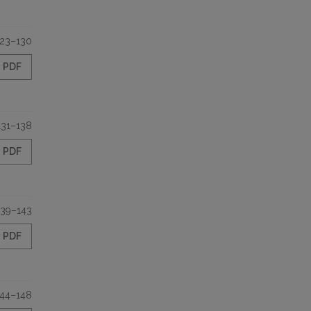
123–130
PDF
131–138
PDF
139–143
PDF
144–148