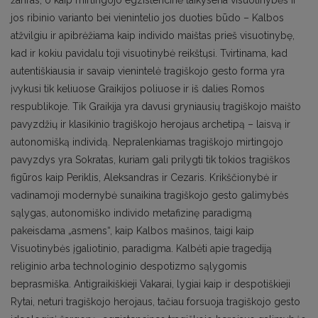
žanras, o kaip mirtingojo egzistencinė laikysena visuotinybės ir
jos ribinio varianto bei vienintelio jos duoties būdo – Kalbos
atžvilgiu ir apibrėžiama kaip individo maištas prieš visuotinybę,
kad ir kokiu pavidalu toji visuotinybė reikštųsi. Tvirtinama, kad
autentiškiausia ir savaip vienintelė tragiškojo gesto forma yra
įvykusi tik keliuose Graikijos poliuose ir iš dalies Romos
respublikoje. Tik Graikija yra davusi gryniausių tragiškojo maišto
pavyzdžių ir klasikinio tragiškojo herojaus archetipą – laisvą ir
autonomišką individą. Nepralenkiamas tragiškojo mirtingojo
pavyzdys yra Sokratas, kuriam gali prilygti tik tokios tragiškos
figūros kaip Periklis, Aleksandras ir Cezaris. Krikščionybė ir
vadinamoji modernybė sunaikina tragiškojo gesto galimybės
sąlygas, autonomiško individo metafizinę paradigmą
pakeisdama „asmens“, kaip Kalbos mašinos, taigi kaip
Visuotinybės įgaliotinio, paradigma. Kalbėti apie tragediją
religinio arba technologinio despotizmo sąlygomis
beprasmiška. Antigraikiškieji Vakarai, lygiai kaip ir despotiškieji
Rytai, neturi tragiškojo herojaus, tačiau forsuoja tragiškojo gesto