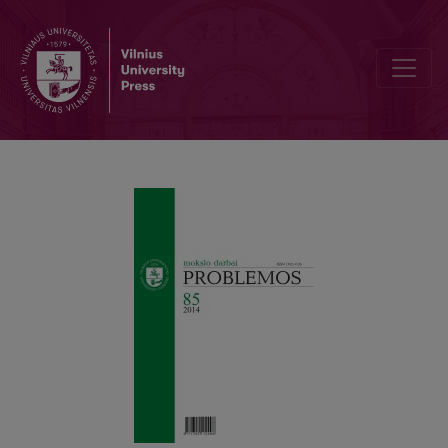
TRAGIŠKASIS HEROJUS IR LIETUVIŠKOJI JO ATMAINA (NEOLITIN