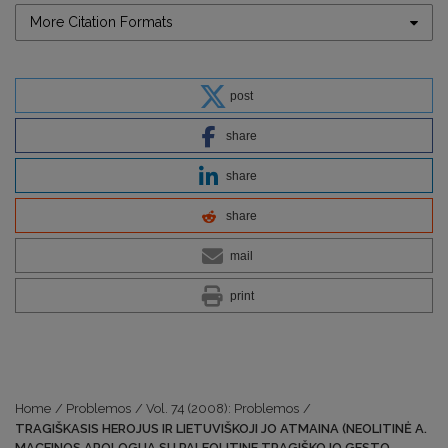
More Citation Formats
post
share
share
share
mail
print
Home
/
Problemos
/
Vol. 74 (2008): Problemos
/
TRAGIŠKASIS HEROJUS IR LIETUVIŠKOJI JO ATMAINA (NEOLITINĖ A.
MACEINOS APOLOGIJA SU PALEOLITINE TRAGIŠKOJO GESTO