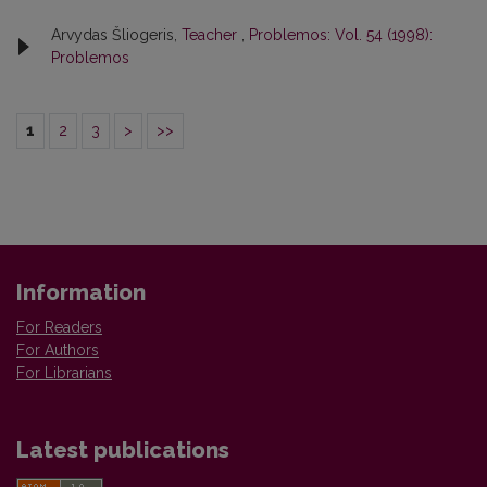
Arvydas Šliogeris,
Teacher
,
Problemos: Vol. 54 (1998):
Problemos
1
2
3
>
>>
Information
For Readers
For Authors
For Librarians
Latest publications