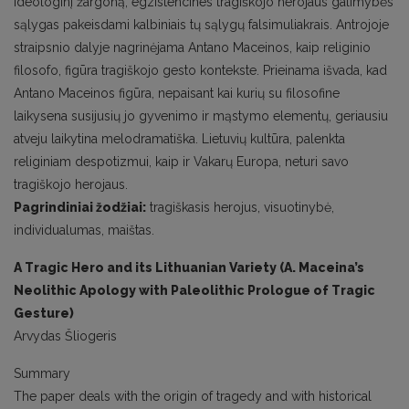
ideologinį žargoną, egzistencines tragiškojo herojaus galimybės
sąlygas pakeisdami kalbiniais tų sąlygų falsimuliakrais. Antrojoje
straipsnio dalyje nagrinėjama Antano Maceinos, kaip religinio
filosofo, figūra tragiškojo gesto kontekste. Prieinama išvada, kad
Antano Maceinos figūra, nepaisant kai kurių su filosofine
laikysena susijusių jo gyvenimo ir mąstymo elementų, geriausiu
atveju laikytina melodramatiška. Lietuvių kultūra, palenkta
religiniam despotizmui, kaip ir Vakarų Europa, neturi savo
tragiškojo herojaus.
Pagrindiniai žodžiai:
tragiškasis herojus, visuotinybė,
individualumas, maištas.
A Tragic Hero and its Lithuanian Variety (A. Maceina’s
Neolithic Apology with Paleolithic Prologue of Tragic
Gesture)
Arvydas Šliogeris
Summary
The paper deals with the origin of tragedy and with historical