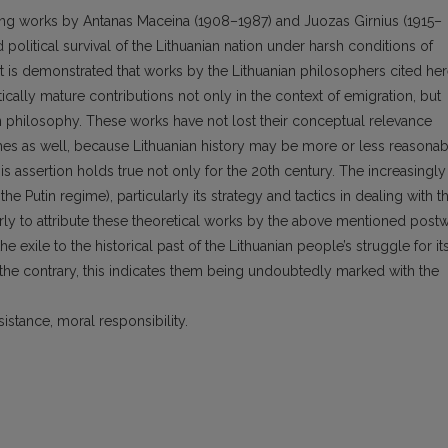
ting works by Antanas Maceina (1908–1987) and Juozas Girnius (1915–
 political survival of the Lithuanian nation under harsh conditions of
 is demonstrated that works by the Lithuanian philosophers cited he
cally mature contributions not only in the context of emigration, but
an philosophy. These works have not lost their conceptual relevance
imes as well, because Lithuanian history may be more or less reasonab
his assertion holds true not only for the 20th century. The increasingly
e Putin regime), particularly its strategy and tactics in dealing with t
o early to attribute these theoretical works by the above mentioned post
e exile to the historical past of the Lithuanian people’s struggle for it
he contrary, this indicates them being undoubtedly marked with the
esistance, moral responsibility.