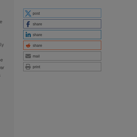
post
re
share
share
ly
share
mail
he
print
war
s