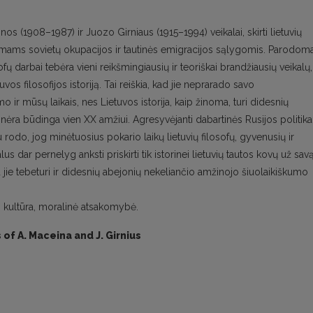
nos (1908–1987) ir Juozo Girniaus (1915–1994) veikalai, skirti lietuvių
usimams sovietų okupacijos ir tautinės emigracijos sąlygomis. Parodoma
fų darbai tebėra vieni reikšmingiausių ir teoriškai brandžiausių veikalų,
uvos filosofijos istoriją. Tai reiškia, kad jie neprarado savo
o ir mūsų laikais, nes Lietuvos istorija, kaip žinoma, turi didesnių
 nėra būdinga vien XX amžiui. Agresyvėjanti dabartinės Rusijos politika
lgiu rodo, jog minėtuosius pokario laikų lietuvių filosofų, gyvenusių ir
s dar pernelyg anksti priskirti tik istorinei lietuvių tautos kovų už savą
tad jie tebeturi ir didesnių abejonių nekeliančio amžinojo šiuolaikiškumo
ė, kultūra, moralinė atsakomybė.
of A. Maceina and J. Girnius