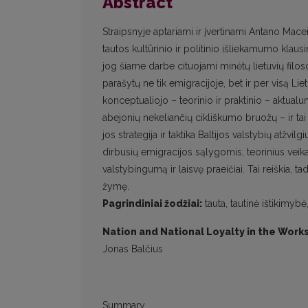
Abstract
Straipsnyje aptariami ir įvertinami Antano Macei
tautos kultūrinio ir politinio išliekamumo kla
jog šiame darbe cituojami minėtų lietuvių filoso
parašytų ne tik emigracijoje, bet ir per visą Liet
konceptualiojo – teorinio ir praktinio – aktualum
abejonių nekeliančių cikliškumo bruožų – ir tai
jos strategija ir taktika Baltijos valstybių atžvi
dirbusių emigracijos sąlygomis, teorinius veikalu
valstybingumą ir laisvę praeičiai. Tai reiškia, 
žymę.
Pagrindiniai žodžiai:
tauta, tautinė ištikimyb
Nation and National Loyalty in the Works 
Jonas Balčius
Summary