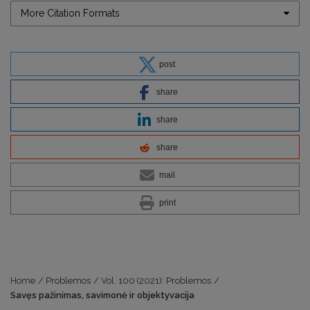
More Citation Formats
post
share
share
share
mail
print
Home
/
Problemos
/
Vol. 100 (2021): Problemos
/
Savęs pažinimas, savimonė ir objektyvacija