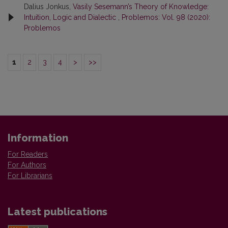
Dalius Jonkus,
Vasily Sesemann’s Theory of Knowledge:
Intuition, Logic and Dialectic
,
Problemos: Vol. 98 (2020):
Problemos
1
2
3
4
>
>>
Information
For Readers
For Authors
For Librarians
Latest publications