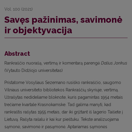
Vol. 100 (2021)
Savęs pažinimas, savimonė
ir objektyvacija
Abstract
Rankraščio nuorašą, vertimą ir komentarą parengė
Dalius Jonkus
(Vytauto Didžiojo universitetas)
Pristatome Vosyliaus Sezemano rusiško rankraščio, saugomo
Vilniaus universiteto bibliotekos Rankraščių skyriuje, vertimą.
Užrašytas nedideliame bloknote, kuris pagamintas 1954 metais
trečiame kvartale Krasnokamske. Tad galima manyti, kad
rankraštis rašytas 1955 metais, dar iki grįžtant iš lagerio Taišete į
Lietuvą. Rašyta rašalu ir kai kur pieštuku. Tekste analizuojama
sąmonė, savimonė ir pasąmonė. Aptariamas sąmonės