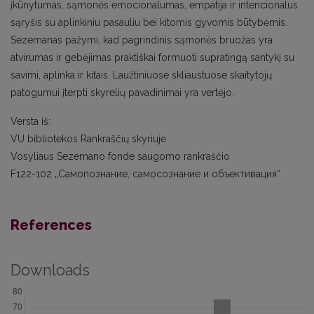
įkūnytumas, sąmonės emocionalumas, empatija ir intencionalus
sąryšis su aplinkiniu pasauliu bei kitomis gyvomis būtybėmis.
Sezemanas pažymi, kad pagrindinis sąmonės bruožas yra
atvirumas ir gebėjimas praktiškai formuoti supratingą santykį su
savimi, aplinka ir kitais. Laužtiniuose skliaustuose skaitytojų
patogumui įterpti skyrelių pavadinimai yra vertėjo.
Versta iš:
VU bibliotekos Rankraščių skyriuje
Vosyliaus Sezemano fonde saugomo rankraščio
F122-102 „Самопознание, самосознание и объективация“
References
Downloads