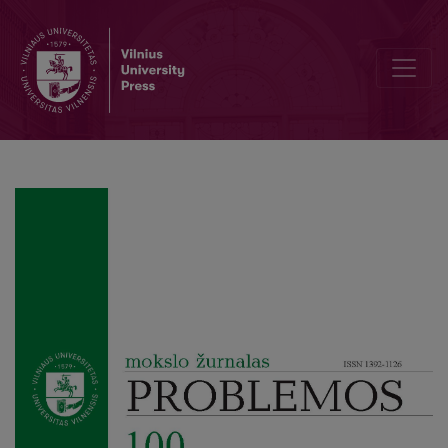
Savęs pažinimas, savimonė ir objektyvacija