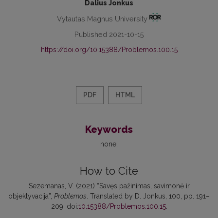
Dalius Jonkus
Vytautas Magnus University
Published 2021-10-15
https://doi.org/10.15388/Problemos.100.15
PDF
HTML
Keywords
none
How to Cite
Sezemanas, V. (2021) “Savęs pažinimas, savimonė ir
objektyvacija”,
Problemos
. Translated by D. Jonkus, 100, pp. 191–
209. doi:
10.15388/Problemos.100.15
.