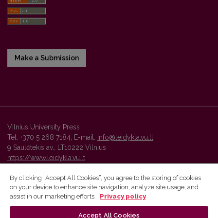
Make a Submission
Vilnius University Press
Tel. +370 5 268 7184, E-mail:
info@leidykla.vu.lt
9 Saulėtekis av., LT10222 Vilnius
https://www.leidykla.vu.lt
By clicking “Accept All Cookies”, you agree to the storing of cookies
on your device to enhance site navigation, analyze site usage, and
Vilnius University Press platform and metadata are distributed by
assist in our marketing efforts.
Privacy policy
Creative Commons International License
.
Accept All Cookies