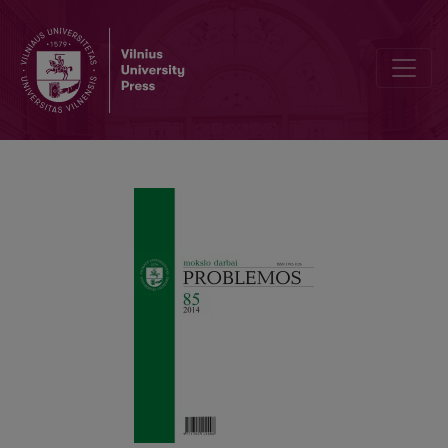
REDUKTYVIZMO RAIŠKA ŠIUOLAIKINĖJE ANALITINĖJE FILOSOFIJ