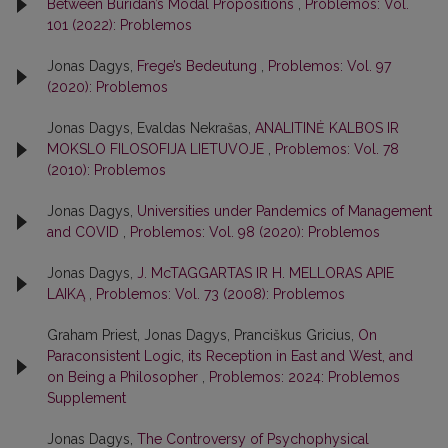
Between Buridan’s Modal Propositions
,
Problemos: Vol.
101 (2022): Problemos
Jonas Dagys,
Frege’s Bedeutung
,
Problemos: Vol. 97
(2020): Problemos
Jonas Dagys, Evaldas Nekrašas,
ANALITINĖ KALBOS IR
MOKSLO FILOSOFIJA LIETUVOJE
,
Problemos: Vol. 78
(2010): Problemos
Jonas Dagys,
Universities under Pandemics of Management
and COVID
,
Problemos: Vol. 98 (2020): Problemos
Jonas Dagys,
J. McTAGGARTAS IR H. MELLORAS APIE
LAIKĄ
,
Problemos: Vol. 73 (2008): Problemos
Graham Priest, Jonas Dagys, Pranciškus Gricius,
On
Paraconsistent Logic, its Reception in East and West, and
on Being a Philosopher
,
Problemos: 2024: Problemos
Supplement
Jonas Dagys,
The Controversy of Psychophysical