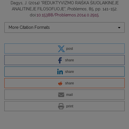
Dagys, J. (2014) “REDUKTYVIZMO RAIŠKA ŠIUOLAIKINĖJE
ANALITINĖJE FILOSOFIJOJE”,
Problemos
, 85, pp. 141–152.
doi:
10.15388/Problemos.2014.0.2915
.
More Citation Formats
post
share
share
share
mail
print