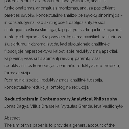
paremta redukcija, a posteriori tapatybės tezė, analitinis
funkcionalizmas, anomalusis monizmas, analizė pasitelkiant
pareities sąvoką, konceptualinė analizė be sąvokų sinonimijos –
ir konstatuojama, kad skirtingose filosofijos srityse šios
strategijos reiškiasi skirtingai, taip pat yra skirtingai kritikuojamos
ir interpretuojamos. Straipsnyje mėginama paaiškinti kai kuriuos
šių skirtumų ir daroma išvada, kad šiuolaikinėje analitinėje
filosofijoje neperspektyvu kalbėti apie reduktyvizmą apskritai,
kaip vieną visas sritis apimantį reiškinį, paremtą visas
reduktyvistines koncepcijas vienijančiu reduktyvizmo modeliu,
forma ar vizija.
Pagrindiniai žodžiai: reduktyvizmas, analitinė filosofija,
konceptualinė redukcija, ontologinė redukcija.
Reductionism in Contemporary Analytical Philosophy
Jonas Dagys, Vilius Dranseika, Vytautas Grenda, Ieva Vasilionytė
Abstract
The aim of this paper is to provide a general account of the