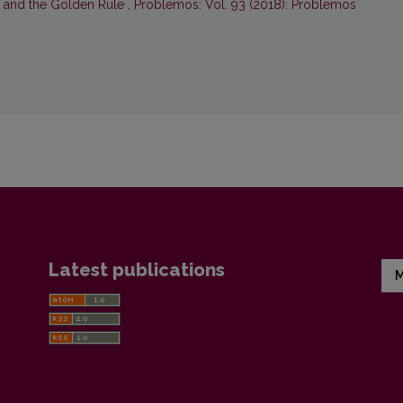
n and the Golden Rule
,
Problemos: Vol. 93 (2018): Problemos
Latest publications
M