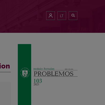
LT
ion