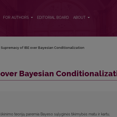
tion
FOR AUTHORS
EDITORIAL BOARD
ABOUT
Supremacy of IBE over Bayesian Conditionalization
over Bayesian Conditionalizat
škinimo teoriją paremia Bayeso sąlyginės tikimybės matu ir kartu,