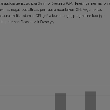
ui panaudoja geriausio paaiškinimo išvedimą (GPI). Priešingai nei mano v
imas negali būti atliktas pirmiausia nepritaikius GPI. Argumentas,
aassenas kritikuodamas GPI, grįžta bumerangu į pragmatinę teoriją ir
tu prieš van Fraasseną ir Prasetyą.