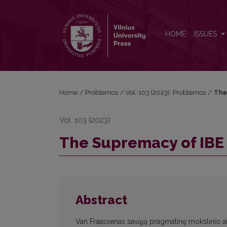
The Supremacy of IBE over Bayesian Conditionaliza
HOME
ISSUES
Home
/
Problemos
/
Vol. 103 (2023): Problemos
/
The 
Vol. 103 (2023)
The Supremacy of IBE 
Abstract
Van Fraassenas savąją pragmatinę mokslinio ai