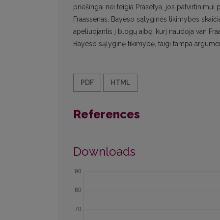
priešingai nei teigia Prasetya, jos patvirtinim
Fraassenas, Bayeso sąlyginės tikimybės skaičiav
apeliuojantis į blogų aibę, kurį naudoja van Fr
Bayeso sąlyginę tikimybę, taigi tampa argumen
PDF
HTML
References
Downloads