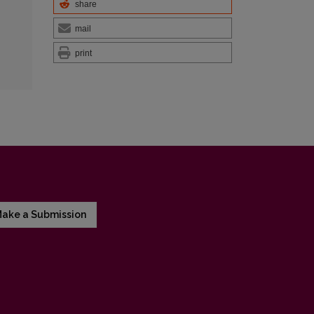
share
mail
print
ake a Submission