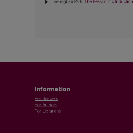
Seungbae Park,
The Pessimistic Inductio
Information
For Readers
For Authors
For Librarians