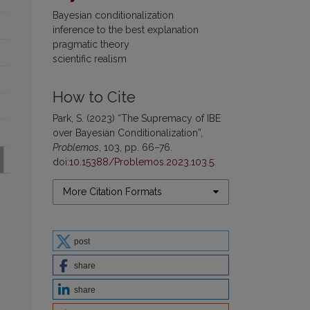
Bayesian conditionalization
inference to the best explanation
pragmatic theory
scientific realism
How to Cite
Park, S. (2023) “The Supremacy of IBE
over Bayesian Conditionalization”,
Problemos
, 103, pp. 66–76.
doi:
10.15388/Problemos.2023.103.5
.
More Citation Formats
post
share
share