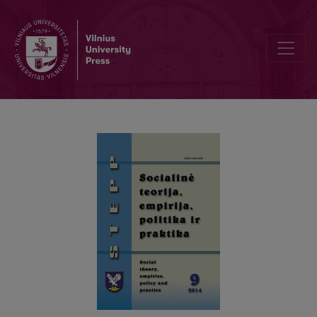
Psichikos negalią turinčių asmenų globa Lietuvoje: priklausomybė 