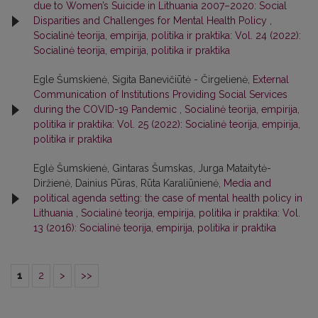
due to Women’s Suicide in Lithuania 2007–2020: Social
Disparities and Challenges for Mental Health Policy
,
Socialinė teorija, empirija, politika ir praktika: Vol. 24 (2022):
Socialinė teorija, empirija, politika ir praktika
Egle Šumskienė, Sigita Banevičiūtė - Čirgelienė,
External
Communication of Institutions Providing Social Services
during the COVID-19 Pandemic
,
Socialinė teorija, empirija,
politika ir praktika: Vol. 25 (2022): Socialinė teorija, empirija,
politika ir praktika
Eglė Šumskienė, Gintaras Šumskas, Jurga Mataitytė-
Diržienė, Dainius Pūras, Rūta Karaliūnienė,
Media and
political agenda setting: the case of mental health policy in
Lithuania
,
Socialinė teorija, empirija, politika ir praktika: Vol.
13 (2016): Socialinė teorija, empirija, politika ir praktika
1
2
>
>>