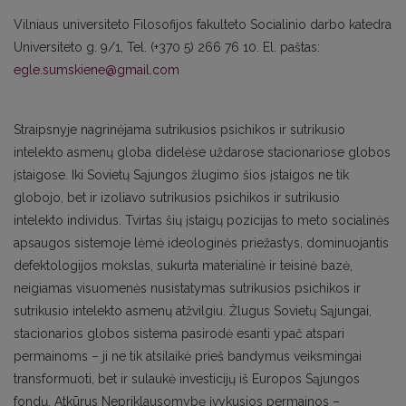
Vilniaus universiteto Filosofijos fakulteto Socialinio darbo katedra
Universiteto g. 9/1, Tel. (+370 5) 266 76 10. El. paštas:
egle.sumskiene@gmail.com
Straipsnyje nagrinėjama sutrikusios psichikos ir sutrikusio
intelekto asmenų globa didelėse uždarose stacionariose globos
įstaigose. Iki Sovietų Sąjungos žlugimo šios įstaigos ne tik
globojo, bet ir izoliavo sutrikusios psichikos ir sutrikusio
intelekto individus. Tvirtas šių įstaigų pozicijas to meto socialinės
apsaugos sistemoje lėmė ideologinės priežastys, dominuojantis
defektologijos mokslas, sukurta materialinė ir teisinė bazė,
neigiamas visuomenės nusistatymas sutrikusios psichikos ir
sutrikusio intelekto asmenų atžvilgiu. Žlugus Sovietų Sąjungai,
stacionarios globos sistema pasirodė esanti ypač atspari
permainoms – ji ne tik atsilaikė prieš bandymus veiksmingai
transformuoti, bet ir sulaukė investicijų iš Europos Sąjungos
fondų. Atkūrus Nepriklausomybę įvykusios permainos –