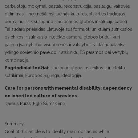
darbuotojų mokymai, pastatų rekonstrukcija, paslaugų įvairovės
didinimas – neatnešė institucinės kultūros, atskirties tradicijos
permainų ir tik sustiprino stacionarios globos institucijų padėtį.
Tai sudarė prielaidas Lietuvoje susiformuoti unikaliam sutrikusios
psichikos ir sutrikusio intelekto asmenų globos būdui, kurį
galima įvardyti kaip visuomenės ir valstybės raidai nepalankią
ydingo sovietinio paveldo ir atsirinktų ES paramos bei vertybių
kombinaciją.
Pagrindiniai žodžiai:
stacionari globa, psichikos ir intelekto
sutrikimai, Europos Sąjunga, ideologija.
Care for persons with memental disability: dependency
on inherited culture of srevices
Dainius Pūras, Eglė Šumskienė
Summary
Goal of this article is to identify main obstacles while