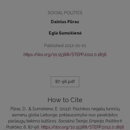
SOCIAL POLITICS
Dainius Pūras
Eglė Šumskienė
Published 2012-01-01
https://doi.org/10.15388/STEPP.2012.0.1856
87-96.pdf
How to Cite
Pūras, D., & Šumskienė, E. (2012). Psichikos negalią turinčių
asmenų globa Lietuvoje: priklausomybė nuo paveldėtos
paslaugų teikimo kultūros.
Socialinė Teorija, Empirija, Politika Ir
Praktika
,
6
, 87-96.
https://doi.org/10.15388/STEPP.2012.0.1856