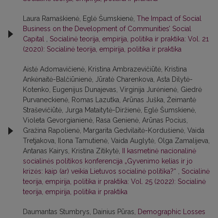
Laura Ramaškienė, Eglė Šumskienė,
The Impact of Social
Business on the Development of Communities’ Social
Capital
,
Socialinė teorija, empirija, politika ir praktika: Vol. 21
(2020): Socialinė teorija, empirija, politika ir praktika
Aistė Adomavičienė, Kristina Ambrazevičiūtė, Kristina
Ankėnaitė-Balčiūnienė, Jūratė Charenkova, Asta Dilytė-
Kotenko, Eugenijus Dunajevas, Virginija Jurėnienė, Giedrė
Purvaneckienė, Romas Lazutka, Arūnas Juška, Žeimantė
Straševičiūtė, Jurga Mataitytė-Diržienė, Eglė Šumskienė,
Violeta Gevorgianienė, Rasa Genienė, Arūnas Pocius,
Gražina Rapolienė, Margarita Gedvilaitė-Kordušienė, Vaida
Tretjakova, Ilona Tamutienė, Vaida Auglytė, Olga Zamalijeva,
Antanas Kairys, Kristina Zitikytė,
II kasmetinė nacionalinė
socialinės politikos konferencija „Gyvenimo kelias ir jo
krizės: kaip (ar) veikia Lietuvos socialinė politika?“
,
Socialinė
teorija, empirija, politika ir praktika: Vol. 25 (2022): Socialinė
teorija, empirija, politika ir praktika
Daumantas Stumbrys, Dainius Pūras,
Demographic Losses