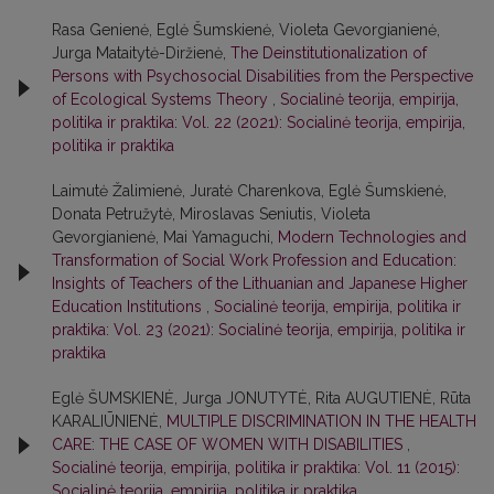
Rasa Genienė, Eglė Šumskienė, Violeta Gevorgianienė,
Jurga Mataitytė-Diržienė,
The Deinstitutionalization of
Persons with Psychosocial Disabilities from the Perspective
of Ecological Systems Theory
,
Socialinė teorija, empirija,
politika ir praktika: Vol. 22 (2021): Socialinė teorija, empirija,
politika ir praktika
Laimutė Žalimienė, Juratė Charenkova, Eglė Šumskienė,
Donata Petružytė, Miroslavas Seniutis, Violeta
Gevorgianienė, Mai Yamaguchi,
Modern Technologies and
Transformation of Social Work Profession and Education:
Insights of Teachers of the Lithuanian and Japanese Higher
Education Institutions
,
Socialinė teorija, empirija, politika ir
praktika: Vol. 23 (2021): Socialinė teorija, empirija, politika ir
praktika
Eglė ŠUMSKIENĖ, Jurga JONUTYTĖ, Rita AUGUTIENĖ, Rūta
KARALIŪNIENĖ,
MULTIPLE DISCRIMINATION IN THE HEALTH
CARE: THE CASE OF WOMEN WITH DISABILITIES
,
Socialinė teorija, empirija, politika ir praktika: Vol. 11 (2015):
Socialinė teorija, empirija, politika ir praktika