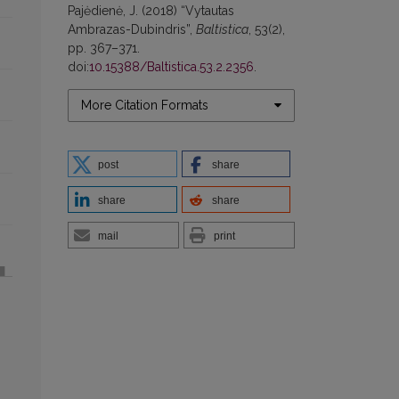
Pajėdienė, J. (2018) “Vytautas
Ambrazas-Dubindris”,
Baltistica
, 53(2),
pp. 367–371.
doi:
10.15388/Baltistica.53.2.2356
.
More Citation Formats
post
share
share
share
mail
print