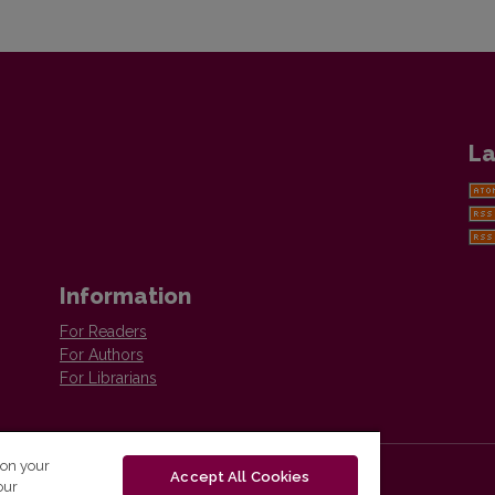
La
Information
For Readers
For Authors
For Librarians
 on your
Accept All Cookies
our