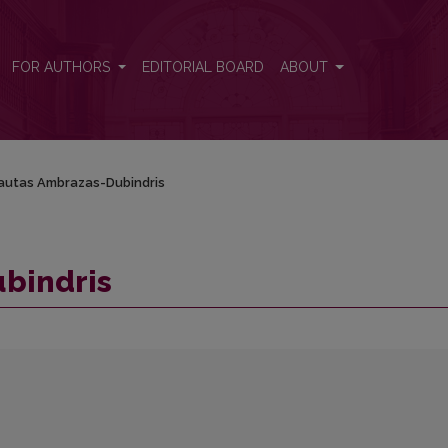
FOR AUTHORS
EDITORIAL BOARD
ABOUT
autas Ambrazas-Dubindris
bindris