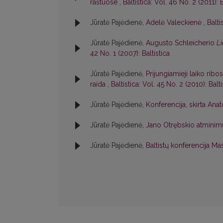
raštuose
,
Baltistica: Vol. 46 No. 2 (2011): B
Jūratė Pajėdienė,
Adelė Valeckienė
,
Balti
Jūratė Pajėdienė,
Augusto Schleicherio
Li
42 No. 1 (2007): Baltistica
Jūratė Pajėdienė,
Prijungiamieji laiko rib
raida
,
Baltistica: Vol. 45 No. 2 (2010): Balti
Jūratė Pajėdienė,
Konferencija, skirta An
Jūratė Pajėdienė,
Jano Otrębskio atminimu
Jūratė Pajėdienė,
Baltistų konferencija Ma