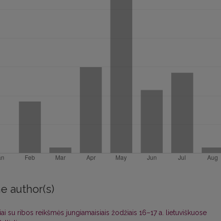
e author(s)
niai su ribos reikšmės jungiamaisiais žodžiais 16–17 a. lietuviškuose