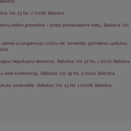
altistica
stica: Vol. 53 No. 2 (2018): Baltistica
etuvių kalbos gramatikai
– šimtas penkiasdešimt metų
,
Baltistica: Vol.
os sakiniai su jungiamuoju žodžiu
net
: semantika, gramatinės ypatybės,
stica
atolijaus Nepokupno atminimui
,
Baltistica: Vol. 52 No. 1 (2017): Baltistica
i skirta konferencija
,
Baltistica: Vol. 49 No. 2 (2014): Baltictica
saryko universitete
,
Baltistica: Vol. 43 No. 1 (2008): Baltistica