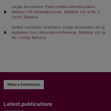
Jurgita Jaroslavienė,
Prienų šnektos žemutinių balsių
kiekybė ir kiti skiriamieji bruožai
,
Baltistica: Vol. 41 No. 2
(2006): Baltistica
Gintarė Judžentytė-Šinkūnienė, Jurgita Jaroslavienė,
26-oji
tarptautinė Jono Jablonskio konferencija
,
Baltistica: Vol. 54
No. 1 (2019): Baltistica
Make a Submission
Latest publications