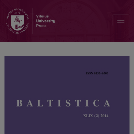
Trečioji Profesoriaus Alekso Girdenio atminimo konferencija