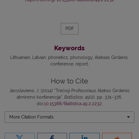
PDF
Keywords
Lithuanian
Latvian
phonetics
phonology
Aleksas Girdenis
conference
report
How to Cite
Jaroslavienė, J. (2014) “Trečioji Profesoriaus Alekso Girdenio
atminimo konferencija”,
Baltistica
, 49(2), pp. 374–376.
doi:
10.15388/Baltistica.49.2.2232
.
More Citation Formats