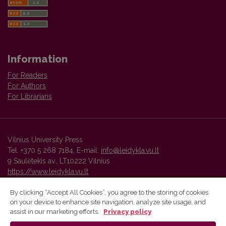
Information
For Readers
For Authors
For Librarians
Vilnius University Press
Tel. +370 5 268 7184, E-mail:
info@leidykla.vu.lt
9 Saulėtekis av., LT10222 Vilnius
https://www.leidykla.vu.lt
By clicking “Accept All Cookies”, you agree to the storing of cookies
on your device to enhance site navigation, analyze site usage, and
Vilnius University Press platform and metadata are distributed by
assist in our marketing efforts.
Privacy policy
Creative Commons International License
.