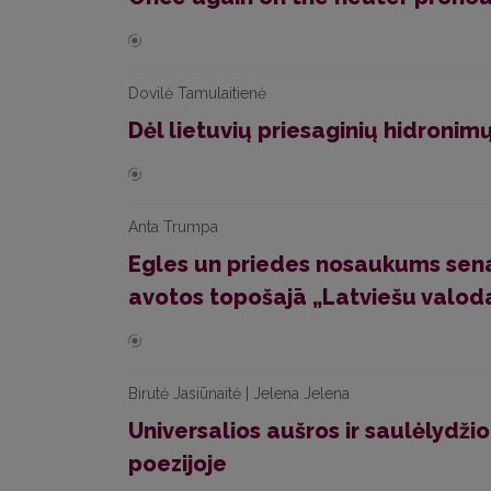
Dovilė Tamulaitienė
Dėl lietuvių priesaginių hidronim
Anta Trumpa
Egles un priedes nosaukums senaj
avotos topošajā „Latviešu valoda
Birutė Jasiūnaitė | Jelena Jelena
Universalios aušros ir saulėlydžio
poezijoje