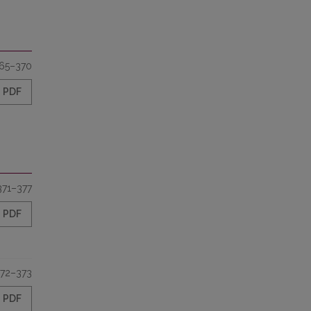
65–370
PDF
371–377
PDF
72–373
PDF