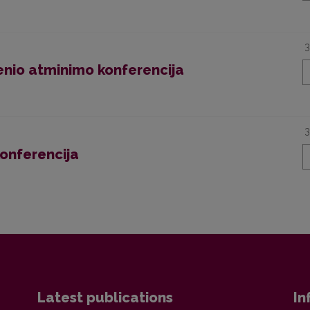
3
denio atminimo konferencija
3
konferencija
Latest publications
In