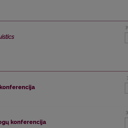
3
istics
 konferencija
3
logų konferencija