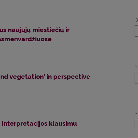
3
s naujųjų miestiečių ir
 asmenvardžiuose
3
and vegetation’ in perspective
3
 interpretacijos klausimu