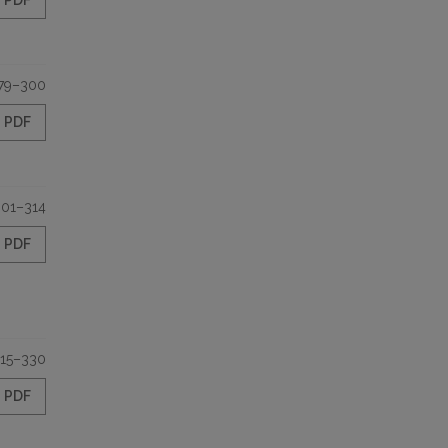
PDF
79–300
PDF
301–314
PDF
15–330
PDF