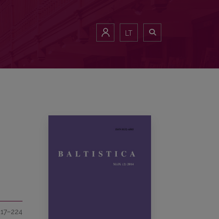
LT
217–224