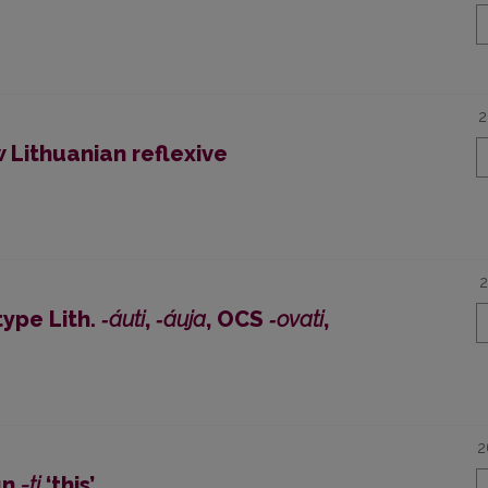
2
ow Lithuanian reflexive
2
type Lith.
‑áuti
,
‑áuja
, OCS
‑ovati
,
2
un
-ti
‘this’