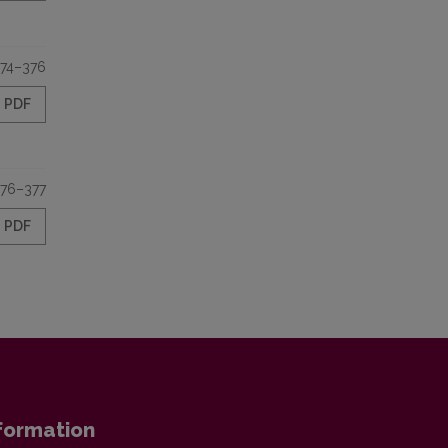
74–376
PDF
76–377
PDF
formation