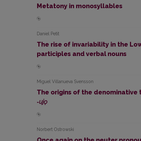
Metatony in monosyllables
Daniel Petit
The rise of invariability in the L
participles and verbal nouns
Miguel Villanueva Svensson
The origins of the denominative 
‑ujǫ
Norbert Ostrowski
Once again on the neuter prono