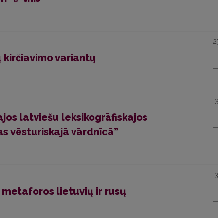
2
ų kirčiavimo variantų
os latviešu leksikogrāfiskajos
s vēsturiskajā vārdnīcā”
3
 metaforos lietuvių ir rusų