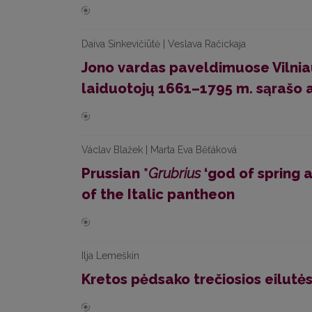
Daiva Sinkevičiūtė | Veslava Račickaja
Jono vardas paveldimuose Vilniau
laiduotojų 1661–1795 m. sąrašo
Václav Blažek | Marta Eva Běťáková
Prussian *
Grubrius
‘god of spring 
of the Italic pantheon
Ilja Lemeškin
Kretos pėdsako trečiosios eilutės