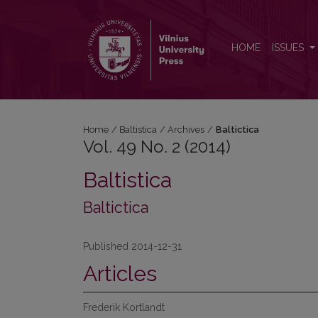
Vol. 49 No. 2 (2014): Baltictica
HOME
ISSUES
Home
/
Baltistica
/
Archives
/
Baltictica
Vol. 49 No. 2 (2014)
Baltistica
Baltictica
Published 2014-12-31
Articles
Frederik Kortlandt