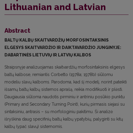
Lithuanian and Latvian
Abstract
BALTŲ KALBŲ SKAITVARDŽIŲ MORFOSINTAKSINIS
ELGESYS SKAITVARDŽIO IR DAIKTAVARDŽIO JUNGINYJE:
DABARTINĖS LIETUVIŲ IR LATVIŲ KALBOS
Straipsnyje analizuojamas skaitvardžių morfosintaksinis elgesys
baltų kalbose, remiantis Corbetto (1978a; 1978b) siūlomu
modeliu slavų kalboms. Parodoma, kad šį modelį, norint pateikti
išsamų baltų kalbų sistemos aprašą, reikia modifikuoti ir plėsti.
Daugiausia siūloma naudotis pirminiu ir antriniu posūkio punktu
(Primary and Secondary Turning Point), kurių pirmasis siejasi su
sintaksiniu, antrasis – su morfologiniu pakitimu. Ši analizė
išryškina daug specifinių baltų kalbų ypatybių, palyginti su kitų
kalbų (ypač slavų) sistemomis.