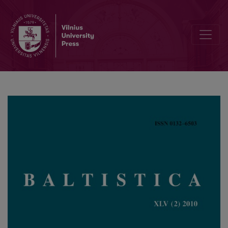
Morpho-syntactic behaviour of Baltic numerals in the NUM.-N. phra