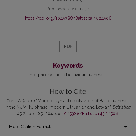
Published 2010-12-31
https://doi.org/10.15388/Baltistica.45.2.1506
PDF
Keywords
morpho-syntactic behaviour
numerals
How to Cite
Cerri, A. (2010) “Morpho-syntactic behaviour of Baltic numerals
in the NUM.-N. phrase: modern Lithuanian and Latvian”,
Baltistica
,
45(2), pp. 185–204. doi:
10.15388/Baltistica.45.2.1506
.
More Citation Formats