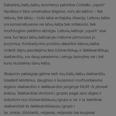
Dabartinių baltų kalbų duomenys patvirtina Corbetto „squish“
hipotezę ir kitus universalius teiginius, nors abi kalbos – tiek
lietuvių, tiek latvių – rodo labai archajišką situaciją. Lietuvių kalba
yra konservatyvesnė nei latvių kalba tiek sintaksinio, tiek
morfologinio pakitimo atžvilgiu. Lietuvių kalboje „squish“ visai
nėra, tuo tarpu latvių kalboje jau matome pirmuosius jo
požymius. Kontrastyviniu požiūriu dabartinė lietuvių kalba,
rodanti stiprų pasidalijimą tarp būdvardiškųjų ir daiktavardiškųjų
skaitvardžių, yra daug panašesnė į senąją bažnytinę nei į bet
kurią šiuolaikinę slavų kalbą.
Straipsnio pabaigoje galima rasti visų baltų kalbų skaitvardžių
(įskaitant kelintinius, dauginius ir kuopinius) morfosintaksinio
elgesio skaitvardžio ir daiktavardžio junginyje (
NUM.-N. phrase
)
analizę. Skaitvardžiai skirstomi į grupes pagal savo elgesį ir
išdėstomi nuo būdvardiškiausių (grupė a: lie. ir la. kelintiniai
skaitvardžiai) iki daiktavardiškiausių (grupė i:
lie.
šimtas
,
tūkstantis
,
milijonas
,
milijardas
bei kuopiniai