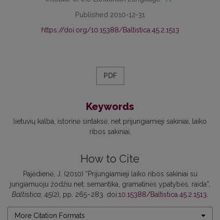
Published 2010-12-31
https://doi.org/10.15388/Baltistica.45.2.1513
PDF
Keywords
lietuvių kalba
istorinė sintaksė
net prijungiamieji sakiniai
laiko
ribos sakiniai
How to Cite
Pajėdienė, J. (2010) “Prijungiamieji laiko ribos sakiniai su
jungiamuoju žodžiu net: semantika, gramatinės ypatybės, raida”,
Baltistica
, 45(2), pp. 265–283. doi:
10.15388/Baltistica.45.2.1513
.
More Citation Formats