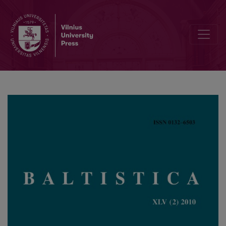
Prijungiamieji laiko ribos sakiniai su jungiamuoju žodžiu <i>net</i>