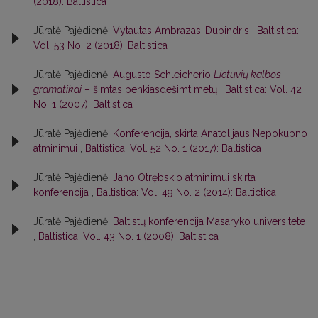
(2018): Baltistica
Jūratė Pajėdienė,
Vytautas Ambrazas-Dubindris
,
Baltistica:
Vol. 53 No. 2 (2018): Baltistica
Jūratė Pajėdienė,
Augusto Schleicherio
Lietuvių kalbos
gramatikai
– šimtas penkiasdešimt metų
,
Baltistica: Vol. 42
No. 1 (2007): Baltistica
Jūratė Pajėdienė,
Konferencija, skirta Anatolijaus Nepokupno
atminimui
,
Baltistica: Vol. 52 No. 1 (2017): Baltistica
Jūratė Pajėdienė,
Jano Otrębskio atminimui skirta
konferencija
,
Baltistica: Vol. 49 No. 2 (2014): Baltictica
Jūratė Pajėdienė,
Baltistų konferencija Masaryko universitete
,
Baltistica: Vol. 43 No. 1 (2008): Baltistica