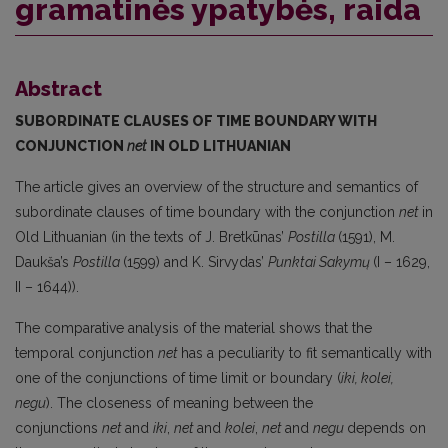
gramatinės ypatybės, raida
Abstract
SUBORDINATE CLAUSES OF TIME BOUNDARY WITH
CONJUNCTION
net
IN OLD LITHUANIAN
The article gives an overview of the structure and semantics of
subordinate clauses of time boundary with the conjunction
net
in
Old Lithuanian (in the texts of J. Bretkūnas’
Postilla
(1591), M.
Daukša’s
Postilla
(1599) and K. Sirvydas’
Punktai Sakymų
(I – 1629,
II – 1644)).
The comparative analysis of the material shows that the
temporal conjunction
net
has a peculiarity to fit semantically with
one of the conjunctions of time limit or boundary (
iki, kolei,
negu
). The closeness of meaning between the
conjunctions
net
and
iki
,
net
and
kolei
,
net
and
negu
depends on