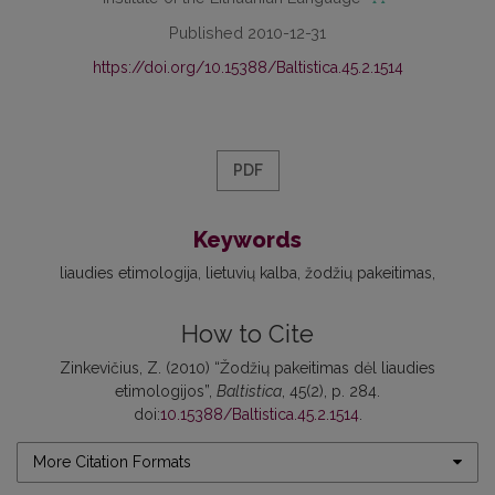
Published 2010-12-31
https://doi.org/10.15388/Baltistica.45.2.1514
PDF
Keywords
liaudies etimologija
lietuvių kalba
žodžių pakeitimas
How to Cite
Zinkevičius, Z. (2010) “Žodžių pakeitimas dėl liaudies
etimologijos”,
Baltistica
, 45(2), p. 284.
doi:
10.15388/Baltistica.45.2.1514
.
More Citation Formats