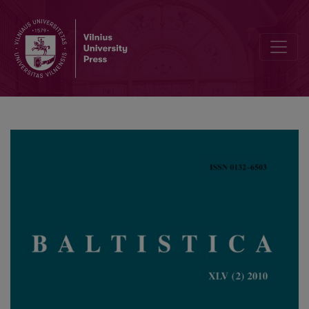
Žodžių pakeitimas dėl liaudies etimologijos