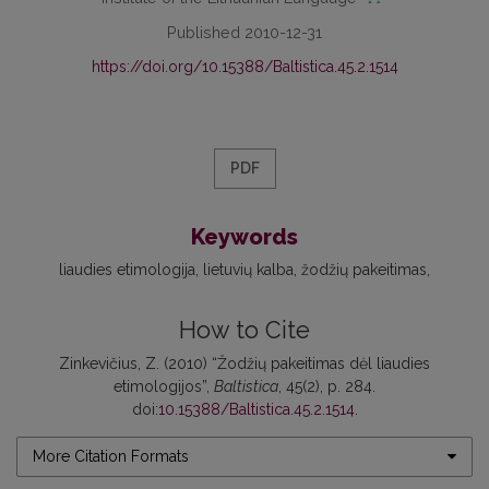
Published 2010-12-31
https://doi.org/10.15388/Baltistica.45.2.1514
PDF
Keywords
liaudies etimologija
lietuvių kalba
žodžių pakeitimas
How to Cite
Zinkevičius, Z. (2010) “Žodžių pakeitimas dėl liaudies
etimologijos”,
Baltistica
, 45(2), p. 284.
doi:
10.15388/Baltistica.45.2.1514
.
More Citation Formats