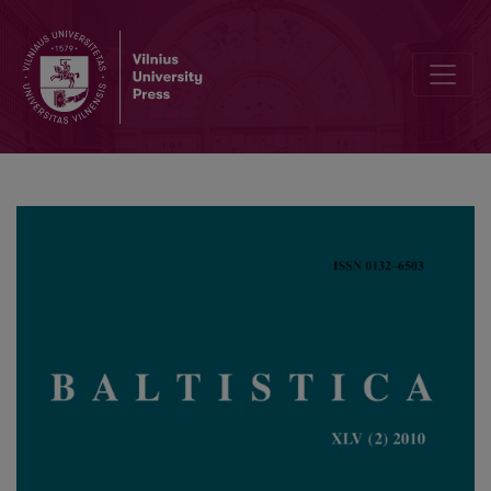
Žodžių pakeitimas dėl liaudies etimologijos