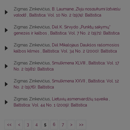
Zigmas Zinkevičius,
B. Laumane,
Zivju nosaukumi latviešu
valodā
,
Baltistica: Vol. 10 No. 2 (1974): Baltistica
Zigmas Zinkevičius,
Dėl K. Sirvydo „Punktų sakymų“
genezės ir kalbos
,
Baltistica: Vol. 7 No. 2 (1971): Baltistica
Zigmas Zinkevičius,
Dėl Mikalojaus Daukšos rašomosios
kalbos kilmės
,
Baltistica: Vol. 34 No. 2 (2000): Baltistica
Zigmas Zinkevičius,
Smulkmena XLVIII
,
Baltistica: Vol. 17
No. 2 (1981): Baltistica
Zigmas Zinkevičius,
Smulkmena XXVII
,
Baltistica: Vol. 12
No. 2 (1976): Baltistica
Zigmas Zinkevičius,
Lietuvių asmenvardžių sąveika
,
Baltistica: Vol. 44 No. 1 (2009): Baltistica
<<
<
3
4
5
6
7
>
>>