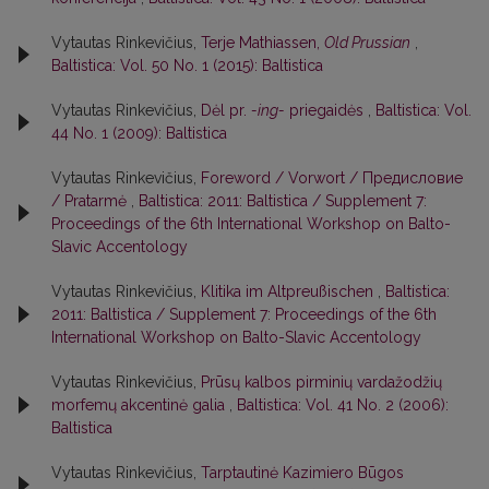
Vytautas Rinkevičius,
Terje Mathiassen,
Old Prussian
,
Baltistica: Vol. 50 No. 1 (2015): Baltistica
Vytautas Rinkevičius,
Dėl pr.
-ing-
priegaidės
,
Baltistica: Vol.
44 No. 1 (2009): Baltistica
Vytautas Rinkevičius,
Foreword / Vorwort / Предисловие
/ Pratarmė
,
Baltistica: 2011: Baltistica / Supplement 7:
Proceedings of the 6th International Workshop on Balto-
Slavic Accentology
Vytautas Rinkevičius,
Klitika im Altpreußischen
,
Baltistica:
2011: Baltistica / Supplement 7: Proceedings of the 6th
International Workshop on Balto-Slavic Accentology
Vytautas Rinkevičius,
Prūsų kalbos pirminių vardažodžių
morfemų akcentinė galia
,
Baltistica: Vol. 41 No. 2 (2006):
Baltistica
Vytautas Rinkevičius,
Tarptautinė Kazimiero Būgos