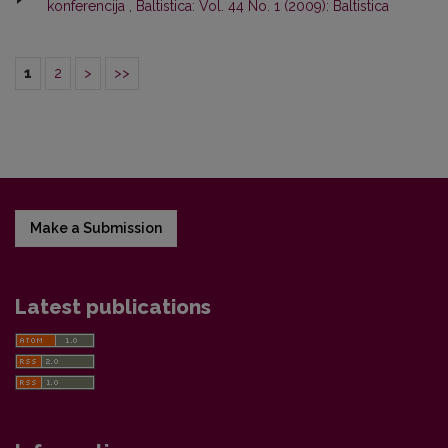
konferencija
,
Baltistica: Vol. 44 No. 1 (2009): Baltistica
1
2
>
>>
Make a Submission
Latest publications