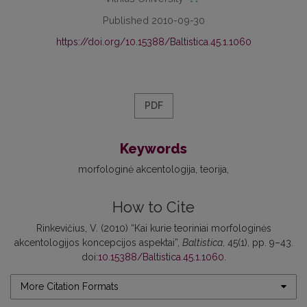
Published 2010-09-30
https://doi.org/10.15388/Baltistica.45.1.1060
PDF
Keywords
morfologinė akcentologija
teorija
How to Cite
Rinkevičius, V. (2010) “Kai kurie teoriniai morfologinės
akcentologijos koncepcijos aspektai”,
Baltistica
, 45(1), pp. 9–43.
doi:
10.15388/Baltistica.45.1.1060
.
More Citation Formats