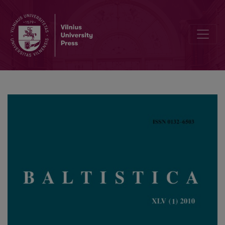
Kai kurie teoriniai morfologinės akcentologijos koncepcijos aspekta