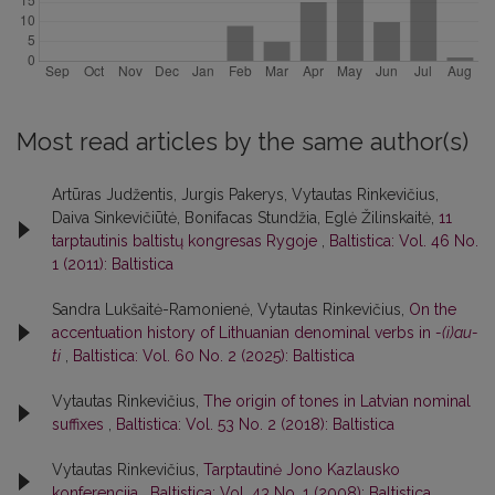
Most read articles by the same author(s)
Artūras Judžentis, Jurgis Pakerys, Vytautas Rinkevičius,
Daiva Sinkevičiūtė, Bonifacas Stundžia, Eglė Žilinskaitė,
11
tarptautinis baltistų kongresas Rygoje
,
Baltistica: Vol. 46 No.
1 (2011): Baltistica
Sandra Lukšaitė-Ramonienė, Vytautas Rinkevičius,
On the
accentuation history of Lithuanian denominal verbs in
-(i)au-
ti
,
Baltistica: Vol. 60 No. 2 (2025): Baltistica
Vytautas Rinkevičius,
The origin of tones in Latvian nominal
suffixes
,
Baltistica: Vol. 53 No. 2 (2018): Baltistica
Vytautas Rinkevičius,
Tarptautinė Jono Kazlausko
konferencija
,
Baltistica: Vol. 43 No. 1 (2008): Baltistica