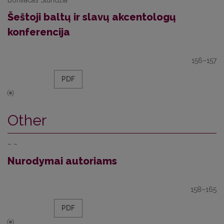
Bonifacas Stundžia
Šeštoji baltų ir slavų akcentologų
konferencija
156–157
PDF
Other
– –
Nurodymai autoriams
158–165
PDF