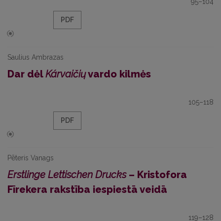
95–104
PDF
Saulius Ambrazas
Dar dėl
Kárvaičių
vardo kilmės
105–118
PDF
Pēteris Vanags
Erstlinge Lettischen Drucks
– Kristofora
Fīrekera rakstība iespiestā veidā
119–128