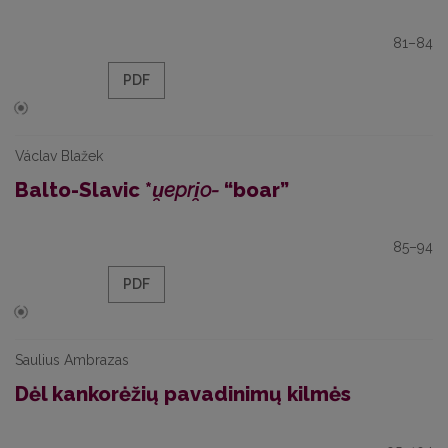
81–84
PDF
Václav Blažek
Balto-Slavic *
u̯epri̯o-
“boar”
85–94
PDF
Saulius Ambrazas
Dėl kankorėžių pavadinimų kilmės