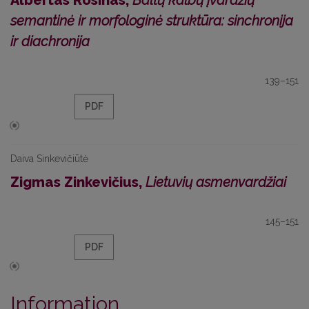
Albertas Rosinas,
Baltų kalbų įvardžių
semantinė ir morfologinė struktūra: sinchronija
ir diachronija
139–151
PDF
Daiva Sinkevičiūtė
Zigmas Zinkevičius,
Lietuvių asmenvardžiai
145–151
PDF
Information