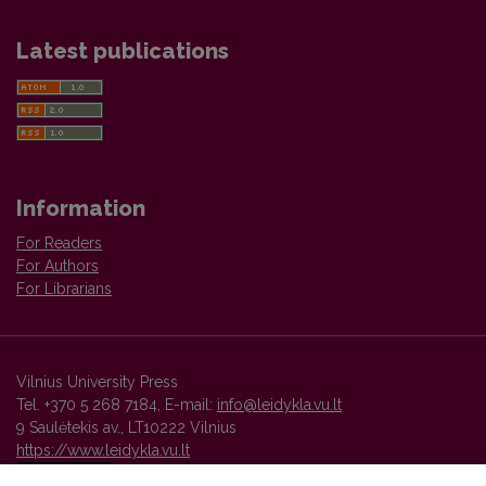
Latest publications
Information
For Readers
For Authors
For Librarians
Vilnius University Press
Tel. +370 5 268 7184, E-mail:
info@leidykla.vu.lt
9 Saulėtekis av., LT10222 Vilnius
https://www.leidykla.vu.lt