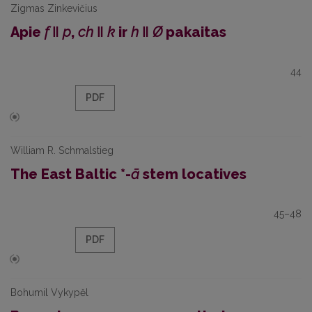
Zigmas Zinkevičius
Apie
f
ǁ
p
,
ch
ǁ
k
ir
h
ǁ
Ø
pakaitas
44
PDF
William R. Schmalstieg
The East Baltic *-
ā
stem locatives
45–48
PDF
Bohumil Vykypěl