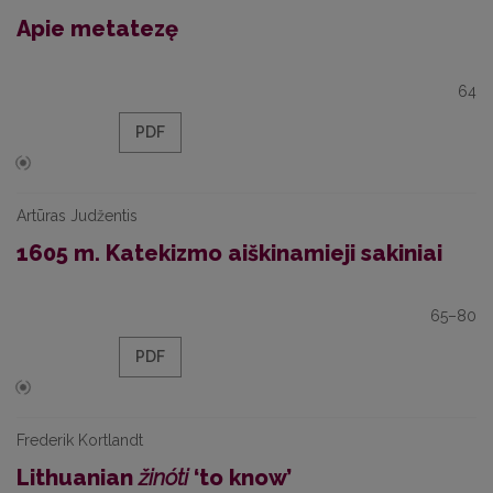
Apie metatezę
64
PDF
Artūras Judžentis
1605 m. Katekizmo aiškinamieji sakiniai
65–80
PDF
Frederik Kortlandt
Lithuanian
žinóti
‘to know’