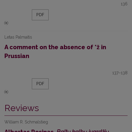
136
PDF
Letas Palmaitis
A comment on the absence of *ž in
Prussian
137–138
PDF
Reviews
William R. Schmalstieg