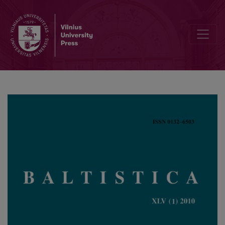
Baltistikos konferencija Poznanėje