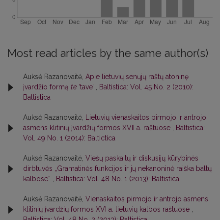
Most read articles by the same author(s)
Auksė Razanovaitė,
Apie lietuvių senųjų raštų atoninę
įvardžio formą
te
‘tave’
,
Baltistica: Vol. 45 No. 2 (2010):
Baltistica
Auksė Razanovaitė,
Lietuvių vienaskaitos pirmojo ir antrojo
asmens klitinių įvardžių formos XVII a. raštuose
,
Baltistica:
Vol. 49 No. 1 (2014): Baltictica
Auksė Razanovaitė,
Viešų paskaitų ir diskusijų kūrybinės
dirbtuvės „Gramatinės funkcijos ir jų nekanoninė raiška baltų
kalbose“
,
Baltistica: Vol. 48 No. 1 (2013): Baltistica
Auksė Razanovaitė,
Vienaskaitos pirmojo ir antrojo asmens
klitinių įvardžių formos XVI a. lietuvių kalbos raštuose
,
Baltistica: Vol. 48 No. 2 (2013): Baltistica