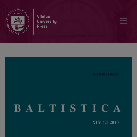
Dėl asmenvardžio <i>Výtautas</i>