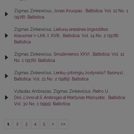
Zigmas Zinkevičius,
Jonas Kruopas
,
Baltistica: Vol. 12 No. 1
(1976): Baltistica
Zigmas Zinkevičius,
Lietuvių arealinės lingvistikos
klausimai
(= LKK, t. XVII)
,
Baltistica: Vol. 14 No. 2 (1978):
Baltistica
Zigmas Zinkevičius,
Smulkmenos XXVI
,
Baltistica: Vol. 12
No. 1 (1976): Baltistica
Zigmas Zinkevičius,
Lenkų–jotvingių žodynėlis? (tęsinys)
,
Baltistica: Vol. 21 No. 2 (1985): Baltistica
Vytautas Ambrazas, Zigmas Zinkevičius,
Pietro U.
Dini,
L'inno di S. Ambrogio di Martynas Mažvydas
,
Baltistica:
Vol. 30 No. 1 (1995): Baltictica
1
2
3
4
5
>
>>