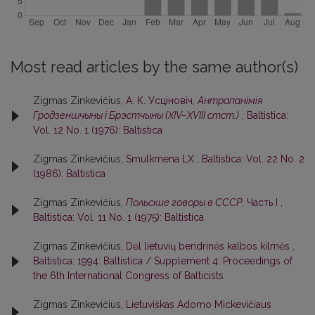
Most read articles by the same author(s)
Zigmas Zinkevičius,
А. К. Усцiновiч,
Антрапанiмiя
Гродзеншчыны i Брэстчыны (XIV–XVIII стст.)
,
Baltistica:
Vol. 12 No. 1 (1976): Baltistica
Zigmas Zinkevičius,
Smulkmena LX
,
Baltistica: Vol. 22 No. 2
(1986): Baltistica
Zigmas Zinkevičius,
Польские говоры в СССР
, Часть I
,
Baltistica: Vol. 11 No. 1 (1975): Baltistica
Zigmas Zinkevičius,
Dėl lietuvių bendrinės kalbos kilmės
,
Baltistica: 1994: Baltistica / Supplement 4: Proceedings of
the 6th International Congress of Balticists
Zigmas Zinkevičius,
Lietuviškas Adomo Mickevičiaus