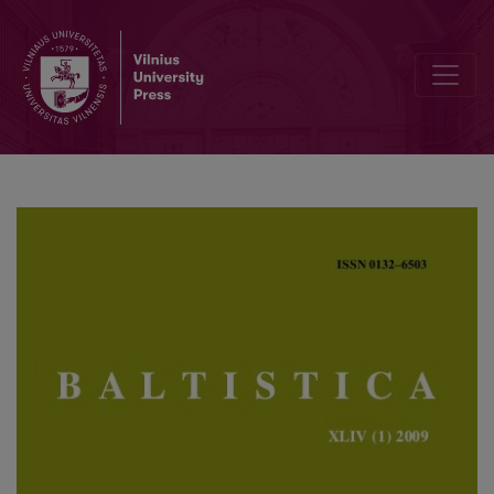
Lazūnų <i>muõj</i> ‘motina’