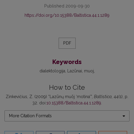
Published 2009-09-30
https://doi.org/10.15388/Baltistica.44.1.1289
PDF
Keywords
dialektologija
Lazūnai
muoj
How to Cite
Zinkevičius, Z. (2009) “Lazūnų muõj ‘motina’”,
Baltistica
, 44(1), p.
32. doi:
10.15388/Baltistica.44.1.1289
.
More Citation Formats