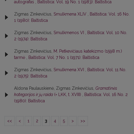
autografas
,
Baltistica: Vol. 19 No. 1 (1983): Baltistica
Zigmas Zinkevičius,
Smulkmena XLIV
,
Baltistica: Vol. 16 No.
1 (1980): Baltistica
Zigmas Zinkevičius,
Smulkmenos VI
,
Baltistica: Vol. 10 No.
2 (1974): Baltistica
Zigmas Zinkevičius,
M. Petkevičiaus katekizmo (1598 m.)
tarmė
,
Baltistica: Vol. 7 No. 1 (1971): Baltistica
Zigmas Zinkevičius,
Smulkmena XVI
,
Baltistica: Vol. 11 No.
2 (1975): Baltistica
Aldona Paulauskienė, Zigmas Zinkevičius,
Gramatinės
kategorijos ir jų raida
(= LKK, t. XVIII)
,
Baltistica: Vol. 16 No. 2
(1980): Baltistica
<<
<
1
2
3
4
5
>
>>