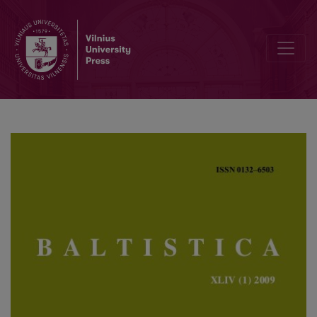
Lazūnų <i>muõj</i> ‘motina’