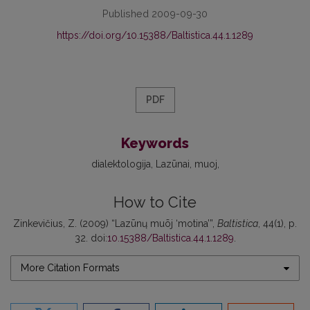
Published 2009-09-30
https://doi.org/10.15388/Baltistica.44.1.1289
PDF
Keywords
dialektologija
Lazūnai
muoj
How to Cite
Zinkevičius, Z. (2009) “Lazūnų muõj ‘motina’”,
Baltistica
, 44(1), p.
32. doi:
10.15388/Baltistica.44.1.1289
.
More Citation Formats