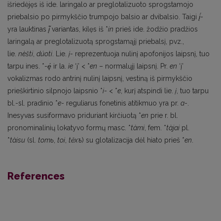
išriedėjęs iš ide. laringalo ar preglotalizuoto sprogstamojo
priebalsio po pirmykščio trumpojo balsio ar dvibalsio. Taigi
į́
-
yra lauktinas
į̃
variantas, kilęs iš *
in
prieš ide. žodžio pradžios
laringalą ar preglotalizuotą sprogstamąjį priebalsį, pvz.,
lie.
nèšti
,
dúoti
. Lie.
į
- reprezentuoja nulinį apofonijos laipsnį, tuo
tarpu ines. *-
ę́
ir la.
ìe
‘į’ < *
en
– normalųjį laipsnį. Pr.
en
‘į’
vokalizmas rodo antrinį nulinį laipsnį, vestiną iš pirmykščio
prieškirtinio silpnojo laipsnio *
i
- < *
e
, kurį atspindi lie.
į
, tuo tarpu
bl.-sl. pradinio *
e
- reguliarus fonetinis atitikmuo yra pr.
a
-.
Inesyvas susiformavo priduriant kirčiuotą *
en
prie r. bl.
pronominalinių lokatyvo formų masc. *
tàmi
, fem. *
tàjai
pl.
*
tàisu
(sl.
tomь
,
toi
,
t
ěxъ
) su glotalizacija dėl hiato prieš *
en
.
References