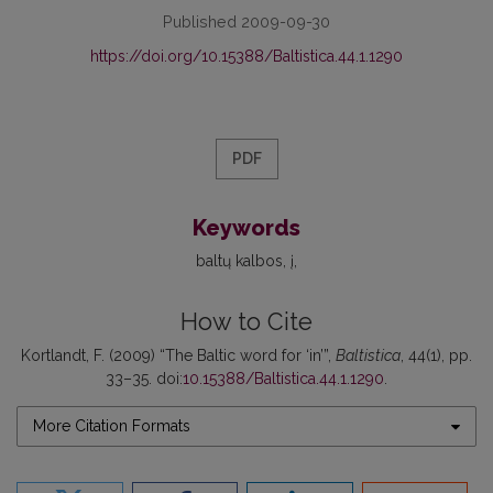
Published 2009-09-30
https://doi.org/10.15388/Baltistica.44.1.1290
PDF
Keywords
baltų kalbos
į
How to Cite
Kortlandt, F. (2009) “The Baltic word for ‘in’”,
Baltistica
, 44(1), pp.
33–35. doi:
10.15388/Baltistica.44.1.1290
.
More Citation Formats