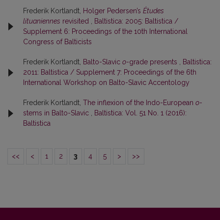
Frederik Kortlandt,
Holger Pedersen’s
Études
lituaniennes
revisited
,
Baltistica: 2005: Baltistica /
Supplement 6: Proceedings of the 10th International
Congress of Balticists
Frederik Kortlandt,
Balto-Slavic
o
-grade presents
,
Baltistica:
2011: Baltistica / Supplement 7: Proceedings of the 6th
International Workshop on Balto-Slavic Accentology
Frederik Kortlandt,
The inflexion of the Indo-European
o
-
stems in Balto-Slavic
,
Baltistica: Vol. 51 No. 1 (2016):
Baltistica
<<
<
1
2
3
4
5
>
>>