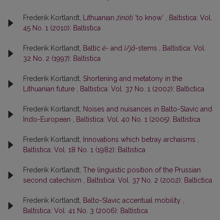
Frederik Kortlandt,
Lithuanian
žinóti
‘to know’
,
Baltistica: Vol.
45 No. 1 (2010): Baltistica
Frederik Kortlandt,
Baltic
ē
- and
ī
/
jā
-stems
,
Baltistica: Vol.
32 No. 2 (1997): Baltistica
Frederik Kortlandt,
Shortening and metatony in the
Lithuanian future
,
Baltistica: Vol. 37 No. 1 (2002): Baltictica
Frederik Kortlandt,
Noises and nuisances in Balto-Slavic and
Indo-European
,
Baltistica: Vol. 40 No. 1 (2005): Baltistica
Frederik Kortlandt,
Innovations which betray archaisms
,
Baltistica: Vol. 18 No. 1 (1982): Baltistica
Frederik Kortlandt,
The linguistic position of the Prussian
second catechism
,
Baltistica: Vol. 37 No. 2 (2002): Baltictica
Frederik Kortlandt,
Balto-Slavic accentual mobility
,
Baltistica: Vol. 41 No. 3 (2006): Baltistica